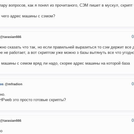
пару вопросов, как я понял из прочитаного, СЭМ пишет в мускул, скрипт
 чего адрес машины с сэмом?
0
@tarasian666
жно сказать что так, но если правильней выразиться то сэм держит все 
ее не работает, а вот скриптом уже можно з базы вытянуть все что угодн
 машины с семом вряд ли надо, скорее адрес машины на которой база
0
on
@mfradion
но.
Pweb это просто готовые скрипты?
0
@tarasian666
но