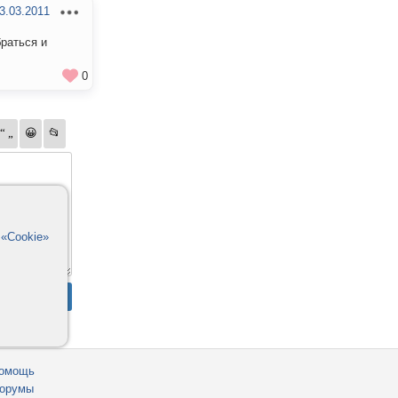
3.03.2011
браться и
0
в
«Cookie»
омощь
орумы