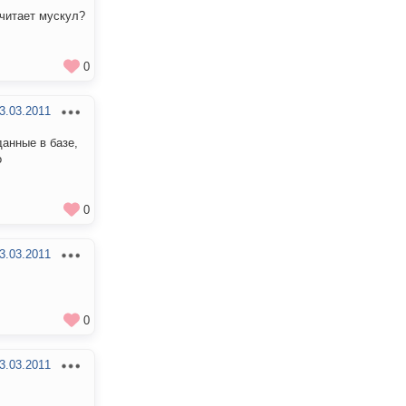
 читает мускул?
0
3.03.2011
данные в базе,
о
0
3.03.2011
0
3.03.2011