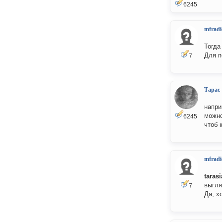
6245
mfradi
Тогда
Для п
7
Тарас
напри
можно
6245
чтоб 
mfradi
taras
выгля
7
Да, х