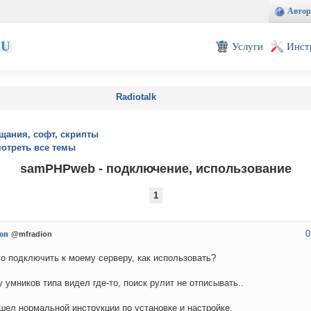
Автор
EU
Услуги
Инст
Radiotalk
щания, софт, скрипты
отреть все темы
samPHPweb - подключение, использование
1
0
on
@mfradion
го подключить к моему серверу, как использовать?
 умников типа видел где-то, поиск рулит не отписывать..
шел нормальной инструкции по установке и настройке.