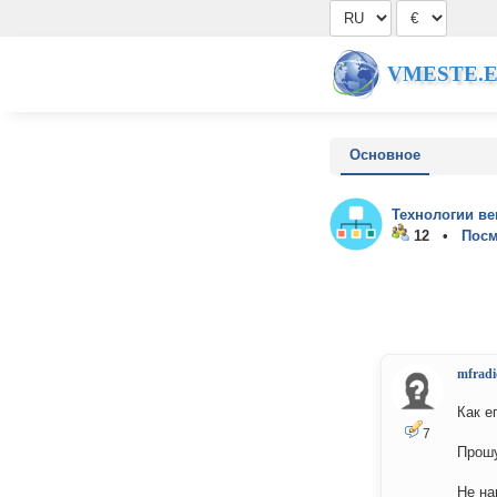
VMESTE.
Основное
Технологии ве
12 •
Посм
mfradi
Как е
7
Прошу
Не на