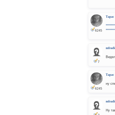
Тарас
*******
*******
6245
mfradi
Видел
7
Тарас
ну сп
6245
mfradi
Ну та