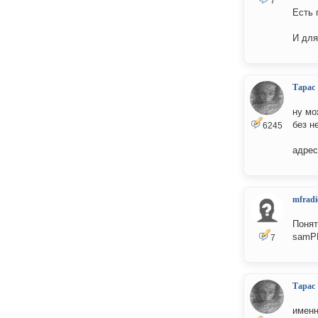
7
Есть 
И для
Тарас
ну мо
без н
6245
адрес
mfradi
Понят
samPH
7
Тарас
имен