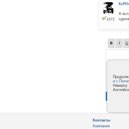
KyPII
А есл
сдела
1572
Продолжа
и с Поли
Наверху 
Английск
Контакты
Компания