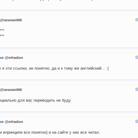
0
@tarasian666
***
***
0
on
@mfradion
 я эти ссылки, не понятно, да и к тому же английский... :(
0
@tarasian666
ециально для вас переводить не буду
0
on
@mfradion
м впринципе все понятно) и на сайте у них все читал.