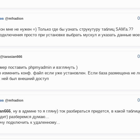
0
on
@mfradion
 он мне не нужен =) Только где бы узнать струкутуру таблиц SAM'a.??
одключения просто при установке выбрать мускул и указать данные мое
0
@tarasian666
мер поставить phpmyadmin и взглянуть )
 изменить конф. файл если уже установлен. Если база размещена не л
к ней был внешний доступ
0
on
@mfradion
ian666
, ну в админе то я гляну) ток разбираться придется, в какой таблице
дит) разберемся думаю...
очу подключить к удаленному...