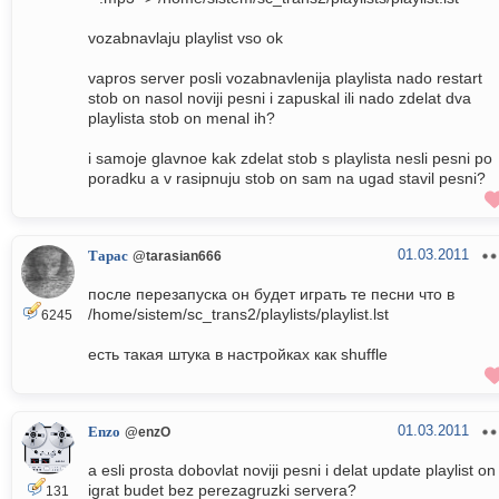
vozabnavlaju playlist vso ok
vapros server posli vozabnavlenija playlista nado restart
stob on nasol noviji pesni i zapuskal ili nado zdelat dva
playlista stob on menal ih?
i samoje glavnoe kak zdelat stob s playlista nesli pesni po
poradku a v rasipnuju stob on sam na ugad stavil pesni?
01.03.2011
Тарас
@tarasian666
после перезапуска он будет играть те песни что в
/home/sistem/sc_trans2/playlists/playlist.lst
6245
есть такая штука в настройках как shuffle
01.03.2011
Enzo
@enzO
a esli prosta dobovlat noviji pesni i delat update playlist on
igrat budet bez perezagruzki servera?
131