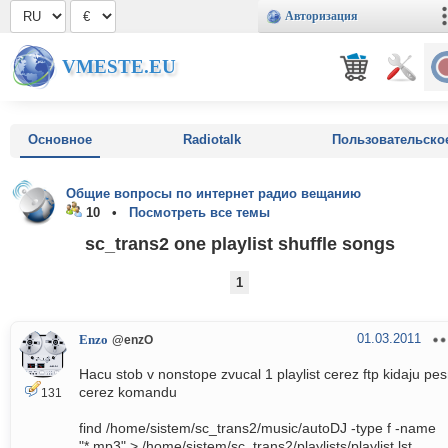
Авторизация
VMESTE.EU
Основное
Radiotalk
Пользовательско
Общие вопросы по интернет радио вещанию
10 •
Посмотреть все темы
sc_trans2 one playlist shuffle songs
1
01.03.2011
Enzo
@enzO
Hacu stob v nonstope zvucal 1 playlist cerez ftp kidaju pes
cerez komandu
131
find /home/sistem/sc_trans2/music/autoDJ -type f -name
"*.mp3" > /home/sistem/sc_trans2/playlists/playlist.lst