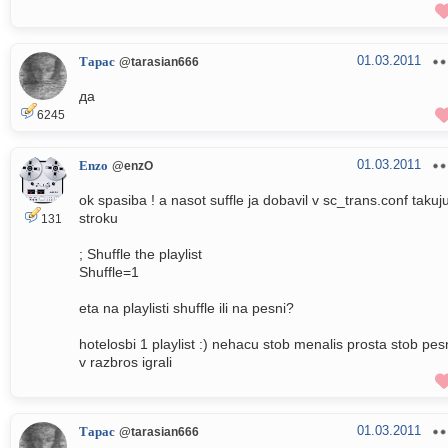
01.03.2011
Тарас
@tarasian666
да
6245
01.03.2011
Enzo
@enzO
ok spasiba ! a nasot suffle ja dobavil v sc_trans.conf takuj
stroku
131
; Shuffle the playlist
Shuffle=1
eta na playlisti shuffle ili na pesni?
hotelosbi 1 playlist :) nehacu stob menalis prosta stob pes
v razbros igrali
01.03.2011
Тарас
@tarasian666