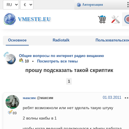
Авторизация
VMESTE.EU
Основное
Radiotalk
Пользовательско
Общие вопросы по интернет радио вещанию
10 •
Посмотреть все темы
прошу подсказать такой скриптик
1
01.03.2011
максим
@максим
ребят возможноли или нет зделать такую штуку
89
2 волны какбы в 1
чтобы когда ведуший подключался к эфиру работал