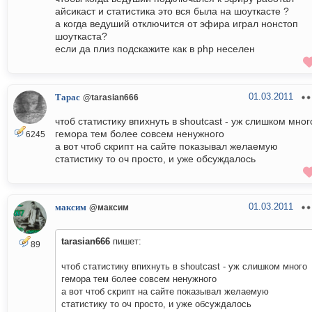
айсикаст и статистика это вся была на шоуткасте ?
а когда ведуший отключится от эфира играл нонстоп
шоуткаста?
если да плиз подскажите как в php неселен
01.03.2011
Тарас
@tarasian666
чтоб статистику впихнуть в shoutcast - уж слишком мног
гемора тем более совсем ненужного
6245
а вот чтоб скрипт на сайте показывал желаемую
статистику то оч просто, и уже обсуждалось
01.03.2011
максим
@максим
tarasian666
пишет:
89
чтоб статистику впихнуть в shoutcast - уж слишком много
гемора тем более совсем ненужного
а вот чтоб скрипт на сайте показывал желаемую
статистику то оч просто, и уже обсуждалось