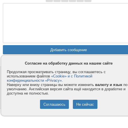
Согласие на обработку данных на нашем сайте
Продолжая просматривать страницу, вы соглашаетесь с
Контакты
Privacy и Cookie
использованием файлов
«Cookie» и с Политикой
Компания
Правила и условия
конфиденциальности «Privacy»
.
Наверху или внизу страницы вы можете изменить
валюту и язык
по
Услуги
Помощь
умолчанию. Английская версия сайта ещё находится в доработке и
доступна не полностью.
Как оплатить
Форумы
© 2008-2026
VMESTE.EU
- Все права защищены.