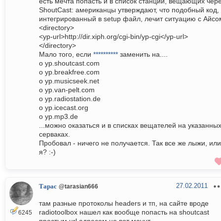
есть мечта попасть и в список станций, вещающих чер
ShoutCast: американцы утверждают, что подобный код,
интегрированный в setup файл, лечит ситуацию с Айсо
<directory>
<yp-url>http://dir.xiph.org/cgi-bin/yp-cgi</yp-url>
</directory>
Мало того, если
**********
заменить на....
o yp.shoutcast.com
o yp.breakfree.com
o yp.musicseek.net
o yp.van-pelt.com
o yp.radiostation.de
o yp.icecast.org
o yp.mp3.de
...можно оказаться и в списках вещателей на указанны
серваках.
Пробовал - ничего не получается. Так все же лыжи, или
я? :-)
27.02.2011
Тарас
@tarasian666
там разные протоколы headers и тп, на сайте вроде
radiotoolbox нашел как вообще попасть на shoutcast
6245