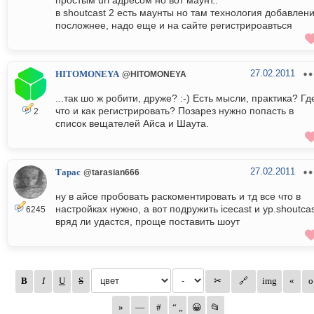
простым url адресом но вот маунт..
в shoutcast 2 есть маунты но там технология добавлен
посложнее, надо еще и на сайте регистрироавться
27.02.2011
HITOMONEYA
@HITOMONEYA
...так шо ж робити, друже? :-) Есть мысли, практика? Гд
что и как регистрировать? Позарез нужно попасть в
2
список вещателей Айса и Шаута.
27.02.2011
Тарас
@tarasian666
ну в айсе пробовать раскоментировать и тд все что в
настройках нужно, а вот подружить icecast и yp.shoutca
6245
вряд ли удастся, проще поставить шоут