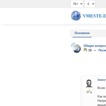
VMESTE.
Основное
Общие вопрос
10 •
Посм
dannyv
Всем 
9
Как в
Напри
вещат