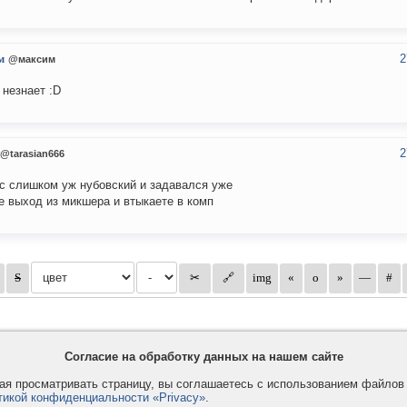
2
м
@максим
 незнает :D
2
@tarasian666
с слишком уж нубовский и задавался уже
е выход из микшера и втыкаете в комп
Согласие на обработку данных на нашем сайте
я просматривать страницу, вы соглашаетесь с использованием файло
тикой конфиденциальности «Privacy»
.