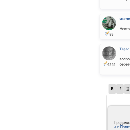
макси
Некто
89
Тарас
вопро
берет
6245
Продолжа
и с Поли