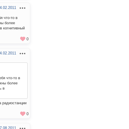
4.02.2011
я что-то в
ны более
в когнитивный
0
4.02.2011
бя что-то в
ужны более
ь в
та радиостанции
0
7.08.2011