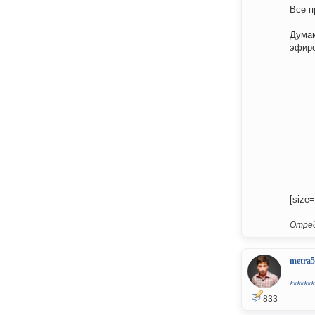
Все п
Думаю
эфиро
[size=
Отред
metra5
*******
833