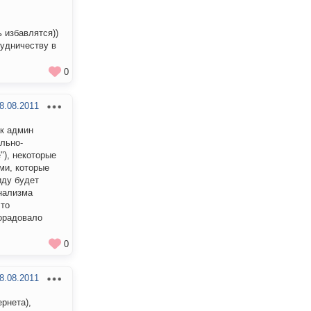
 избавлятся))
трудничеству в
0
8.08.2011
ак админ
льно-
"), некоторые
ми, которые
иду будет
нализма
 то
порадовало
0
8.08.2011
рнета),