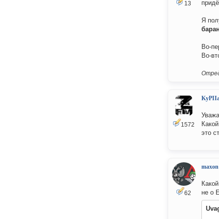
придё
13
Я пол
бара
Во-пе
Во-вт
Отред
KyPII
Уважа
Какой
1572
это с
maxon
Какой
не о 
62
Uva