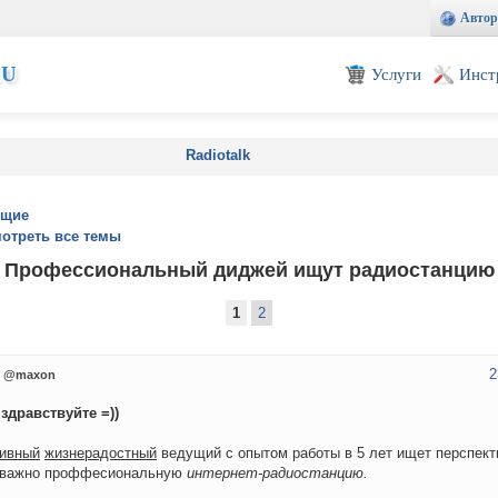
Автор
EU
Услуги
Инст
Radiotalk
ущие
отреть все темы
Профессиональный диджей ищут радиостанцию
1
2
2
@maxon
здравствуйте =))
ивный
жизнерадостный
ведущий с опытом работы в 5 лет ищет перспект
 важно проффесиональную
интернет-радиостанцию.