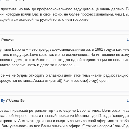
 простите, но вам до профессионального ведущего ещё очень далеко. 
ии, которые взяли Вас в свой эфир, не более профессиональны, чем Вы
ацией и смысловой нагрузкой того, о чём говорите.
1
@maxon
уг мой Европа + - это тренд зарекомендованный аж в 1991 году,и как мн
 толк в ведущих.Love radio так же не исключение...На интонацию не жа
пошла о демо,то это было в спешке для одной радиостанции но после их
ничего переписывать и демо та и осталась.....
все же не будем отходить о главной цели этой темы-найти радиостанцию
ересуется во мне...Аська открыта))) Как и резюмэ) Жду) open!
1
_By
@Uvaga_By
рвых, пиратский ретранслятор - это ещё не Европа плюс. Во-вторых, я с
нальной Европе плюс и главный приказ из Москвы - до 21 года "кандида
атривать. А скачать джинглы и выдать запись за свой эфир может любо
 Вам указывать на все Ваши ошибки в эфире. С таким набором "лажи" д