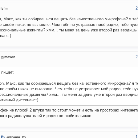
2
lyfm
, Макс, как ты собираешься вещать без качественного микрофона? я теб
е своём никак не выловлю. Чем тебя не устраивает моё радио, тебе нуж
ссиональные джинглы? хмм... ты меня за день уже второй раз вводишь 
нанс:)
2
@maxon
пишет:
n, Макс, как ты собираешься вещать без качественного микрофона? я те
пе своём никак не выловлю. Чем тебя не устраивает моё радио, тебе н
ессиональные джинглы? хмм... ты меня за день уже второй раз вводиш
итивный диссонанс:)
фон не плохой,2 штуки так то стоит,может и есть на просторах интерне
ного радиослушателей и радио не любительское
1
_By
@Uvaga_By