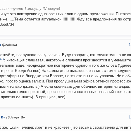
лено спустя 1 минуту 37 секунд:
инус-это повторение однокоренных слов в одном предложении..Пытаюсь
е же......Тема остается актуальной!!!!!!!!!!!! Жду все предложения по со
53558734
1
a
@zabawa
ствуйте, послушала вашу запись. Буду говорить, как слушатель, а не к
***
: интонация слащавая, некоторые словечки произносятся в уменьшите
тельном виде, неоднократное повторение одного и того же слова ("далее
 в речи. Вроде бы все) На самом деле пытаюсь сравнить с теми ведущи
дят эфиры на Энерджи или Европе, не тянете вы на их уровень. Не в об
но, просто оценка записи. При прослушивании эфира оттенок профессио
вали только джинглы) А если оценивать для обычных интернет-станций,
вительно голос приятный, произношение иностранных названий треков 
 приятно слышать). В принципе, все)
1
_By
@Uvaga_By
о же. Если человек лжёт и не краснеет (что весьма свойственно для инте