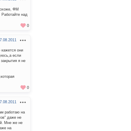
Похоже, ФМ
. Работайте над
0
7.08.2011
е кажется они
луюсь,а если
 закрытия я не
,которая
0
7.08.2011
ам работаю на
тов" даже не
й. Мне же не
аже на