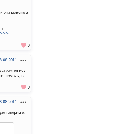
ли они
максима
ет.
******
0
8.08.2011
а стремление?
го, помочь, на
0
8.08.2011
дио говорим а