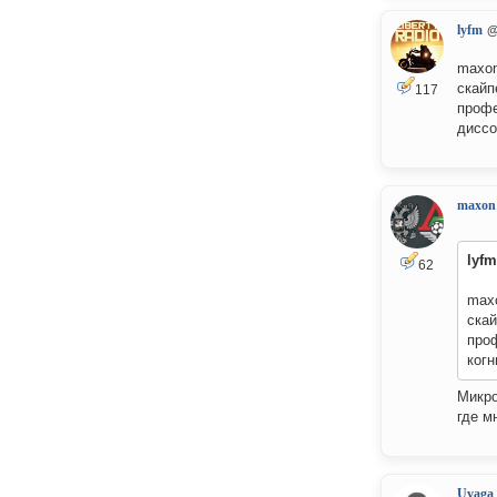
lyfm
@
maxon
скайп
117
профе
диссо
maxon
lyfm
62
maxo
скай
проф
когн
Микро
где м
Uvaga