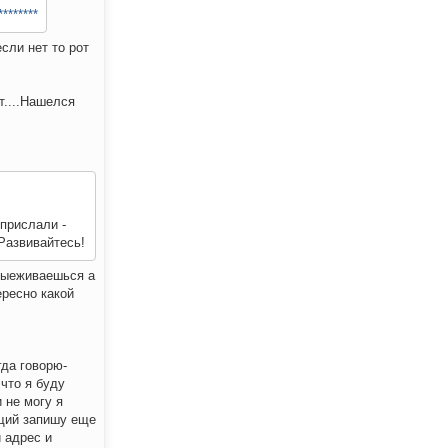
********
сли нет то рот
т....Нашелся
 прислали -
 Развивайтесь!
 выеживаешься а
ересно какой
гда говорю-
что я буду
 не могу я
ющий запишу еще
й адрес и