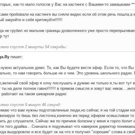
торых, как-то мало голосов у Вас на кастинге с Вашими-то замашками
**
сами пробовали на кастинге вы сняли видео если об этом речь пошла,а е
ый закройте и себя критикуйте!!!!!!
да не грубил но мальчик границы дозволенного уже просто перепрыгивае
р тут
лено спустя 2 минуты 54 секунды:
ga.By
пишет:
нужно актуальное демо. То, как Вы будете вести эфир. Если то, что Вы
ально, то нам говорить больше не о чем. Это уровень школьного радио.
о,включай свой эфир я хочу послушать и думаю не только я,ты вот тут
 ты на деле полное гавно!!!!!!! в прямом смысле и зовут вас никак....инт
 работает на таком шикарном радио
лено спустя 9 минут 46 секунд:
имаю что вам нужны подготовленные люди,но сейчас я на той стадии ко
визирую то бишь без листочка,конечно же перед эфиром осмысливая то 
ить до слушателя..Сейчас же по причине болезни у меня и горло болит и
ти того драйва....Сначала я подумывал что наверное директор понима
огда выздоровлю и все будет ок на что я получил "хорошие" слова в сво