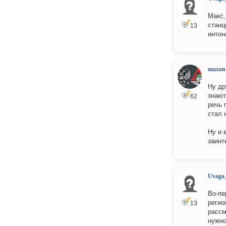
Макс,
станц
13
интон
maxon
Ну др
знают
62
речь 
стал 
Ну и 
заинт
Uvaga
Во-пе
регио
13
рассм
нужно