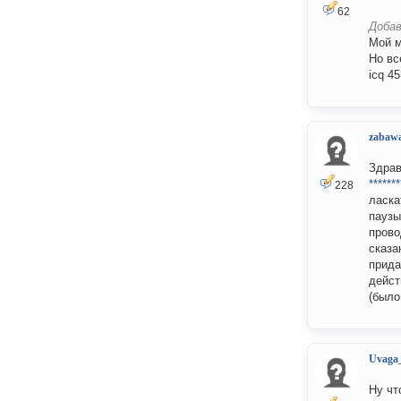
62
Добав
Мой м
Но вс
icq 4
zabaw
Здрав
*******
228
ласка
паузы
прово
сказа
прида
дейст
(было
Uvaga
Ну чт