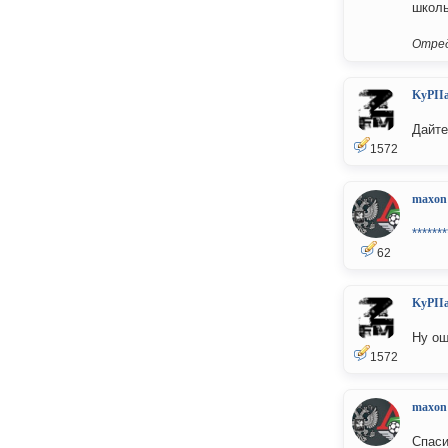
школь
Отред
KyPII
Дайте
1572
maxon
*******
62
KyPII
Ну ош
1572
maxon
Спаси