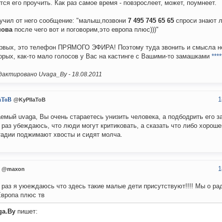
тся его проучить. Как раз самое время - повзрослеет, может, поумнеет.
учил от него сообщение: "малыш,позвони
7 495 745 65 65
спроси знают 
нова
после чего вот и поговорим,это европа плюс)))"
рвых, это телефон ПРЯМОГО ЭФИРА! Поэтому туда звонить и смысла н
орых, как-то мало голосов у Вас на кастинге с Вашими-то замашками
****
актировано Uvaga_By -
18.08.2011
1
aToB
@KyPIIaToB
емый uvaga, Вы очень стараетесь унизить человека, а подбодрить его з
 раз убеждаюсь, что люди могут критиковать, а сказать что либо хороше
тадии поджимают хвосты и сидят молча.
1
@maxon
 раз я уюеждаюсь что здесь такие малые дети присутствуют!!!! Мы о ра
Европа плюс тв
ga.By
пишет: