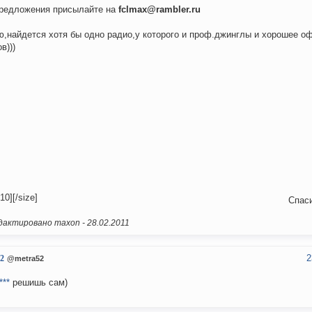
редложения присылайте на
fclmax@rambler.ru
,найдется хотя бы одно радио,у которого и проф.джинглы и хорошее о
в)))
10][/size]
Спас
актировано maxon -
28.02.2011
2
2
@metra52
***
решишь сам)