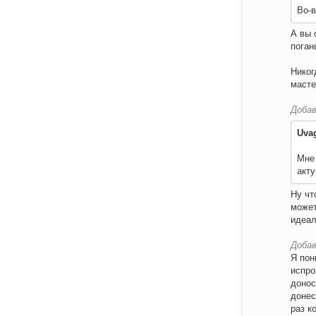
Во-в
А вы 
поган
Никог
масте
Добав
Uva
Мне 
акту
Ну чт
может
идеал
Добав
Я пон
испро
донос
донес
раз к