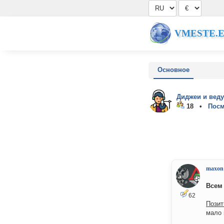
VMESTE.
Основное
Диджеи и вед
18 •
Посм
maxon
Всем 
62
Позит
мало