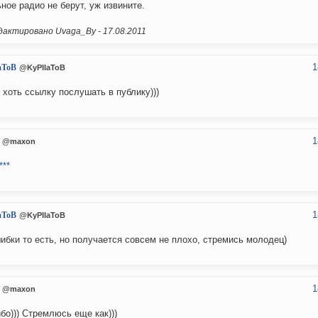
ное радио не берут, уж извините.
актировано Uvaga_By -
17.08.2011
1
aToB
@KyPIIaToB
 хоть ссылку послушать в публику)))
1
@maxon
***
1
aToB
@KyPIIaToB
ибки то есть, но получается совсем не плохо, стремись молодец)
1
@maxon
бо))) Стремлюсь еще как)))