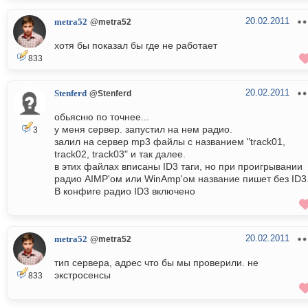
20.02.2011
metra52
@metra52
хотя бы показал бы где не работает
833
20.02.2011
Stenferd
@Stenferd
обьясню по точнее...
у меня сервер. запустил на нем радио.
3
залил на сервер mp3 файлы с названием "track01,
track02, track03" и так далее.
в этих файлах вписаны ID3 таги, но при проигрывании
радио AIMP'ом или WinAmp'ом название пишет без ID3
В конфиге радио ID3 включено
20.02.2011
metra52
@metra52
тип сервера, адрес что бы мы проверили. не
экстросенсы
833