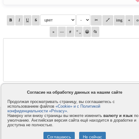
Согласие на обработку данных на нашем сайте
Продолжая просматривать страницу, вы соглашаетесь с
использованием файлов
«Cookie» и с Политикой
конфиденциальности «Privacy»
.
Контакты
Privacy и Cookie
Наверху или внизу страницы вы можете изменить
валюту и язык
по
умолчанию. Английская версия сайта ещё находится в доработке и
Компания
Правила и условия
доступна не полностью.
Услуги
Помощь
Как оплатить
Форумы