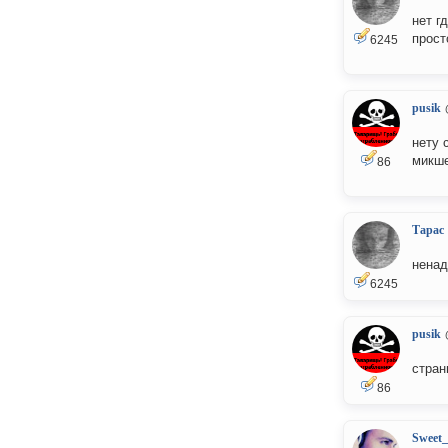
нет г
прост
6245
pusik
нету 
микше
86
Тарас
ненад
6245
pusik
стран
86
Sweet