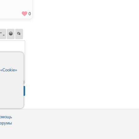
0
в
«Cookie»
омощь
орумы