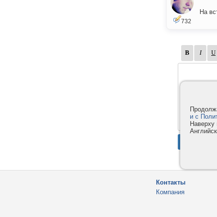
На вс
732
Продолжа
и с Поли
Наверху 
Английск
Контакты
Компания