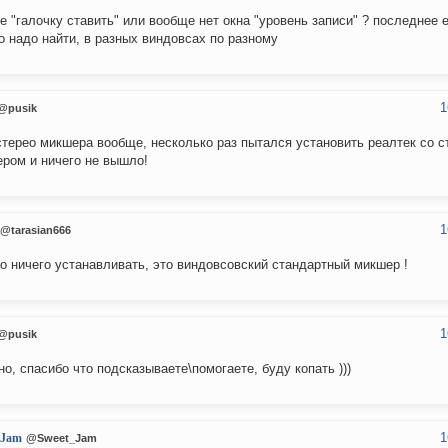
де "галочку ставить" или вообще нет окна "уровень записи" ? последнее е
о надо найти, в разных виндовсах по разному
1
@pusik
стерео микшера вообще, несколько раз пытался установить реалтек со с
ром и ничего не вышло!
1
@tarasian666
о ничего устанавливать, это виндовсовский стандартный микшер !
1
@pusik
но, спасибо что подсказываете\помогаете, буду копать )))
1
_Jam
@Sweet_Jam