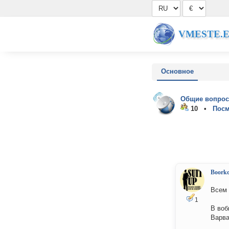
VMESTE.
Основное
Общие вопрос
10 •
Посм
Boork
Всем 
1
В воб
Варва