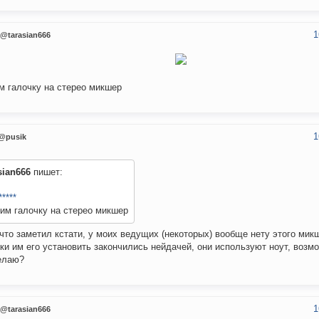
1
@tarasian666
м галочку на стерео микшер
1
@pusik
sian666
пишет:
*****
им галочку на стерео микшер
 что заметил кстати, у моих ведущих (некоторых) вообще нету этого мик
ки им его установить закончились нейдачей, они используют ноут, возмо
елаю?
1
@tarasian666