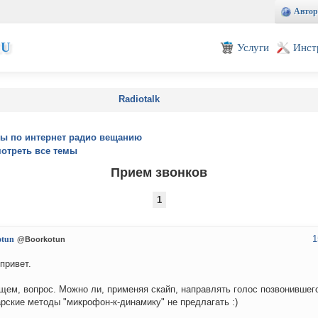
Автор
EU
Услуги
Инст
Radiotalk
ы по интернет радио вещанию
отреть все темы
Прием звонков
1
1
otun
@Boorkotun
привет.
щем, вопрос. Можно ли, применяя скайп, направлять голос позвонившег
рские методы "микрофон-к-динамику" не предлагать :)