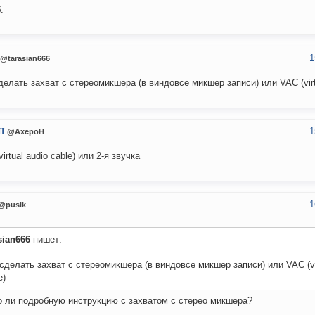
.
1
@tarasian666
делать захват с стереомикшера (в виндовсе микшер записи) или VAC (virtu
1
H
@AxepoH
irtual audio cable) или 2-я звучка
1
@pusik
sian666
пишет:
сделать захват с стереомикшера (в виндовсе микшер записи) или VAC (vir
e)
 ли подробную инструкцию с захватом с стерео микшера?