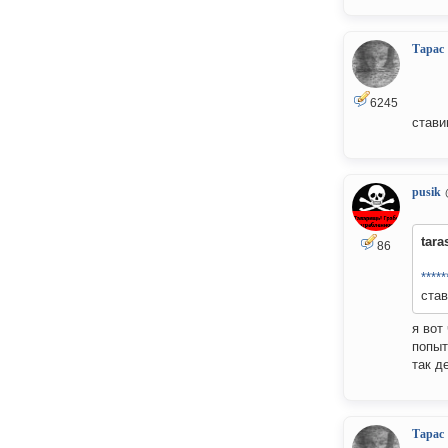
Тарас
6245
стави
pusik
tara
86
*****
став
я вот
попыт
так д
Тарас