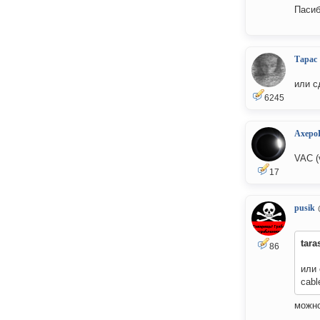
Пасиб
Тарас
или с
6245
Axepo
VAC (v
17
pusik
tara
86
или 
cabl
можно