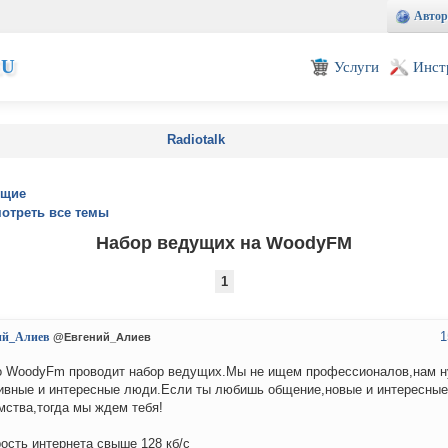
Автор
EU
Услуги
Инст
Radiotalk
ущие
отреть все темы
Набор ведущих на WoodyFM
1
1
ий_Алиев
@Евгений_Алиев
 WoodyFm проводит набор ведущих.Мы не ищем профессионалов,нам 
ивные и интересные люди.Если ты любишь общение,новые и интересные
мства,тогда мы ждем тебя!
рость интернета свыше 128 кб/с