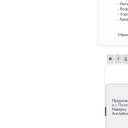
- Нал
- Воз
- Хор
- Кре
Обращ
Продолжа
и с Поли
Наверху 
Английск