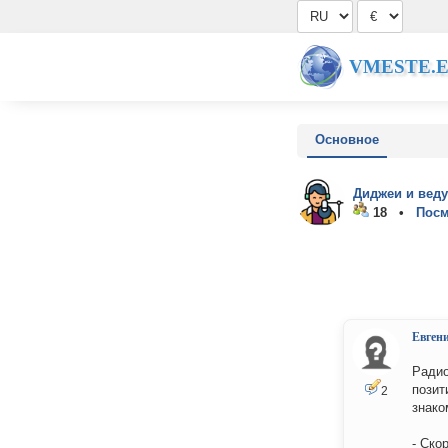
VMESTE.
Основное
Диджеи и вед
18 •
Посм
Евген
Радио
позит
2
знако
- Ско