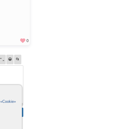
0
в
«Cookie»