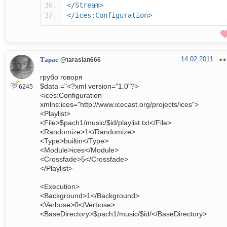
</Stream>
</ices:Configuration>
14.02.2011
Тарас
@tarasian666
грубо говоря
$data ="<?xml version="1.0"?>
6245
<ices:Configuration
xmlns:ices="http://www.icecast.org/projects/ices">
<Playlist>
<File>$pach1/music/$id/playlist.txt</File>
<Randomize>1</Randomize>
<Type>builtin</Type>
<Module>ices</Module>
<Crossfade>5</Crossfade>
</Playlist>
<Execution>
<Background>1</Background>
<Verbose>0</Verbose>
<BaseDirectory>$pach1/music/$id/</BaseDirectory>