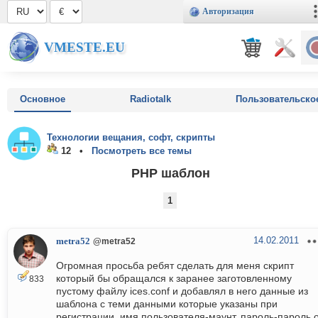
Авторизация
VMESTE.EU
Основное
Radiotalk
Пользовательско
Технологии вещания, софт, скрипты
12 •
Посмотреть все темы
PHP шаблон
1
14.02.2011
metra52
@metra52
Огромная просьба ребят сделать для меня скрипт
который бы обращался к заранее заготовленному
833
пустому файлу ices.conf и добавлял в него данные из
шаблона с теми данными которые указаны при
регистрации. имя пользователя-маунт, пароль-пароль 