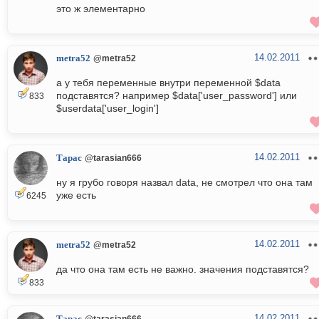
это ж элементарно
14.02.2011
metra52
@metra52
а у тебя переменные внутри переменной $data
подставятся? например $data['user_password'] или
833
$userdata['user_login']
14.02.2011
Тарас
@tarasian666
ну я грубо говоря назвал data, не смотрел что она там
уже есть
6245
14.02.2011
metra52
@metra52
да что она там есть не важно. значения подставятся?
833
14.02.2011
@tarasian666