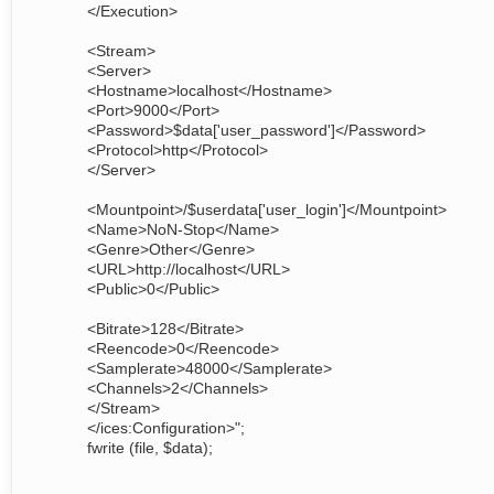
</Execution>
<Stream>
<Server>
<Hostname>localhost</Hostname>
<Port>9000</Port>
<Password>$data['user_password']</Password>
<Protocol>http</Protocol>
</Server>
<Mountpoint>/$userdata['user_login']</Mountpoint>
<Name>NoN-Stop</Name>
<Genre>Other</Genre>
<URL>http://localhost</URL>
<Public>0</Public>
<Bitrate>128</Bitrate>
<Reencode>0</Reencode>
<Samplerate>48000</Samplerate>
<Channels>2</Channels>
</Stream>
</ices:Configuration>";
fwrite (file, $data);