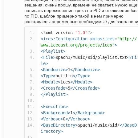
вещания. очень прошу. времени не хватает. нужно еще
написать переключение трека по PID и отключение Ice
по PID. шаблон примерно такой в нем примерно
расставлены переменные необходимые для заполнен
<?
xml version
=
"1.0"
?>
<ices:Configuration
xmlns:ices
=
"http://
www.icecast.org/projects/ices"
>
<Playlist>
<File>
$pach1/music/$id/playlist.txt
</Fi
le>
<Randomize>
1
</Randomize>
<Type>
builtin
</Type>
<Module>
ices
</Module>
<Crossfade>
5
</Crossfade>
</Playlist>
<Execution>
<Background>
1
</Background>
<Verbose>
0
</Verbose>
<BaseDirectory>
$pach1/music/$id/
</BaseD
irectory>