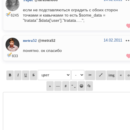
Тарас
если не подставляються оградить с обоих сторон
точками и кавычками то есть $some_data =
6245
"tratata".$data['user']."tratata.....";
14.02.2011
metra52
@metra52
понятно. ок спасибо
833