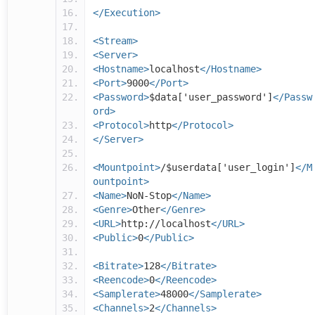
</Execution>
<Stream>
<Server>
<Hostname>
localhost
</Hostname>
<Port>
9000
</Port>
<Password>
$data['user_password']
</Passw
ord>
<Protocol>
http
</Protocol>
</Server>
<Mountpoint>
/$userdata['user_login']
</M
ountpoint>
<Name>
NoN-Stop
</Name>
<Genre>
Other
</Genre>
<URL>
http://localhost
</URL>
<Public>
0
</Public>
<Bitrate>
128
</Bitrate>
<Reencode>
0
</Reencode>
<Samplerate>
48000
</Samplerate>
<Channels>
2
</Channels>