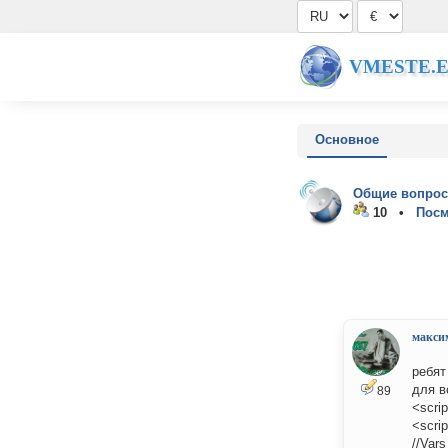
VMESTE.
Основное
Общие вопрос
10 •
Посм
макси
ребят
для в
89
<scri
<scrip
//Vars