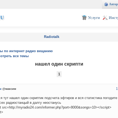
Автор
EU
Услуги
Инст
Radiotalk
ы по интернет радио вещанию
отреть все темы
нашел один скрипти
1
1
м
@максим
 я тут нашел один скриптик подсчета эфтиров и вся статистика погодите
сех радиостанцый в далгу неостанусь
pt src=http://myradio24.com/informer.php?port=8000&songs=10></script>
t>