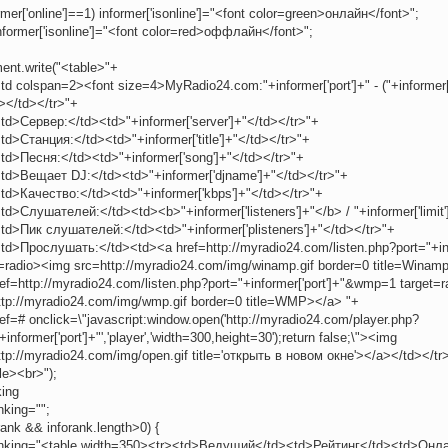
ormer['online']==1) informer['isonline']="<font color=green>онлайн</font>";
nformer['isonline']="<font color=red>оффлайн</font>";
s
ent.write("<table>"+
td colspan=2><font size=4>MyRadio24.com:"+informer['port']+" - ("+informer['
></td></tr>"+
<td>Сервер:</td><td>"+informer['server']+"</td></tr>"+
td>Станция:</td><td>"+informer['title']+"</td></tr>"+
<td>Песня:</td><td>"+informer['song']+"</td></tr>"+
<td>Вещает DJ:</td><td>"+informer['djname']+"</td></tr>"+
<td>Качество:</td><td>"+informer['kbps']+"</td></tr>"+
td>Слушателей:</td><td><b>"+informer['listeners']+"</b> / "+informer['limit'
<td>Пик слушателей:</td><td>"+informer['plisteners']+"</td></tr>"+
<td>Прослушать:</td><td><a href=http://myradio24.com/listen.php?port="+inf
t=radio><img src=http://myradio24.com/img/winamp.gif border=0 title=Winam
ref=http://myradio24.com/listen.php?port="+informer['port']+"&wmp=1 target=
ttp://myradio24.com/img/wmp.gif border=0 title=WMP></a> "+
ef=# onclick=\"javascript:window.open('http://myradio24.com/player.php?
+informer['port']+"','player','width=300,height=30');return false;\"><img
ttp://myradio24.com/img/open.gif title='открыть в новом окне'></a></td></tr
le><br>");
king
nking="";
orank && inforank.length>0) {
anking="<table width=350><tr><td>Ведущий</td><td>Рейтинг</td><td>Онла