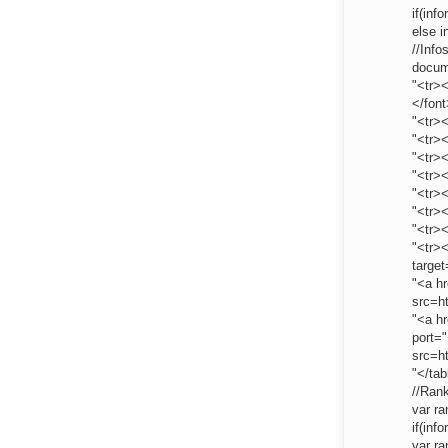
if(inf
else i
//Info
docum
"<tr><
</font
"<tr>
"<tr><
"<tr>
"<tr>
"<tr>
"<tr><
"<tr>
"<tr>
targe
"<a h
src=h
"<a hr
port="
src=h
"</tab
//Ran
var ra
if(inf
var r