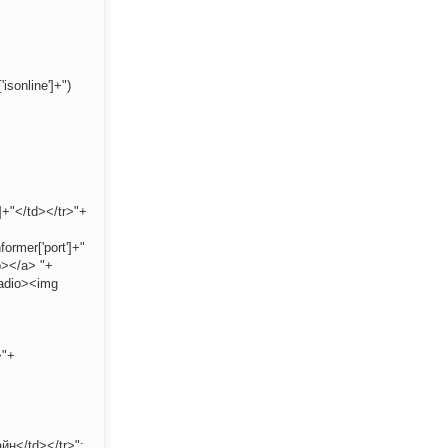
isonline']+")
]+"</td></tr>"+
ormer['port']+"
p></a> "+
radio><img
>"+
йн</td></tr>";