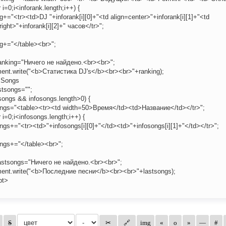
r i=0;i<inforank.length;i++) {
g+="<tr><td>DJ "+inforank[i][0]+"<td align=center>"+inforank[i][1]+"<td
right>"+inforank[i][2]+" часов</tr>";
ng+="</table><br>";
ranking="Ничего не найдено.<br><br>";
ent.write("<b>Статистика DJ's</b><br><br>"+ranking);
t Songs
stsongs="";
osongs && infosongs.length>0) {
ongs="<table><tr><td width=50>Время</td><td>Название</td></tr>";
r i=0;i<infosongs.length;i++) {
ngs+="<tr><td>"+infosongs[i][0]+"</td><td>"+infosongs[i][1]+"</td></tr>";
ongs+="</table><br>";
lastsongs="Ничего не найдено.<br><br>";
ent.write("<b>Последние песни</b><br><br>"+lastsongs);
pt>