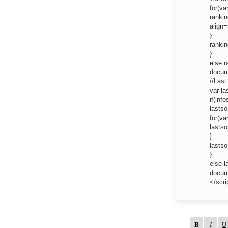
for(va
rankin
align=
}
ranki
}
else 
docum
//Las
var la
if(inf
lasts
for(va
lastso
}
lasts
}
else 
docum
</scri