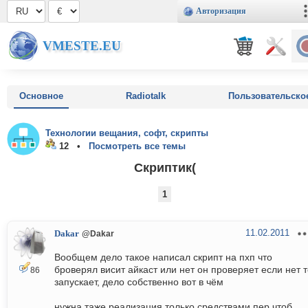
Авторизация
VMESTE.EU
Основное
Radiotalk
Пользовательско
Технологии вещания, софт, скрипты
12 •
Посмотреть все темы
Скриптик(
1
11.02.2011
Dakar
@Dakar
Вообщем дело такое написал скрипт на пхп что
броверял висит айкаст или нет он проверяет если нет 
86
запускает, дело собственно вот в чём
нужна таже реализация только средствами пер чтоб