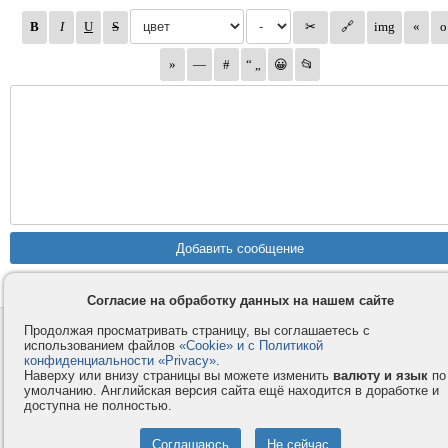
Согласие на обработку данных на нашем сайте
Продолжая просматривать страницу, вы соглашаетесь с
Контакты
Privacy и Cookie
использованием файлов
«Cookie» и с Политикой
Компания
Правила и условия
конфиденциальности «Privacy»
.
Наверху или внизу страницы вы можете изменить
валюту и язык
по
Услуги
Помощь
умолчанию. Английская версия сайта ещё находится в доработке и
Как оплатить
Форумы
доступна не полностью.
© 2008-2026
VMESTE.EU
- Все права защищены.