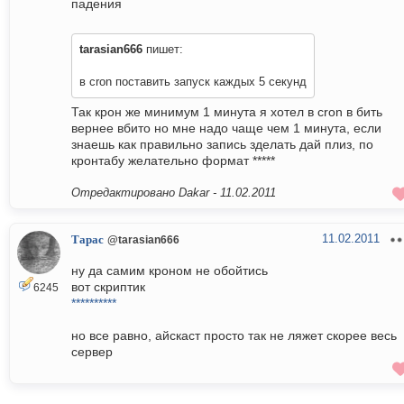
падения
tarasian666
пишет:
в cron поставить запуск каждых 5 секунд
Так крон же минимум 1 минута я хотел в cron в бить
вернее вбито но мне надо чаще чем 1 минута, если
знаешь как правильно запись зделать дай плиз, по
кронтабу желательно формат *****
Отредактировано Dakar -
11.02.2011
11.02.2011
Тарас
@tarasian666
ну да самим кроном не обойтись
вот скриптик
6245
**********
но все равно, айскаст просто так не ляжет скорее весь
сервер