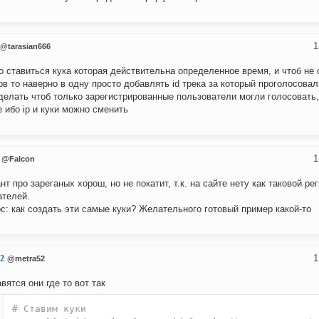
1
@tarasian666
о ставиться кука которая действительна определенное время, и чтоб не 
ов то наверно в одну просто добавлять id трека за который проголосовал
делать чтоб только зарегистрированные пользователи могли голосовать,
 ибо ip и куки можно сменить
1
@Falcon
нт про зареганых хорош, но не покатит, т.к. на сайте нету как таковой ре
телей.
с: как создать эти самые куки? Желательного готовый пример какой-то
1
2
@metra52
авятся они где то вот так
# Ставим куки