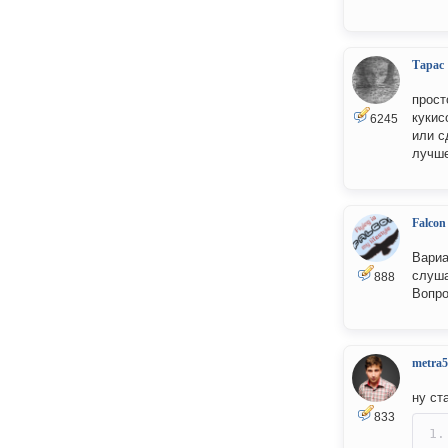
Тарас
прост
кукис
6245
или с
лучше
Falcon
Вариа
слуша
888
Вопро
metra5
ну ст
833