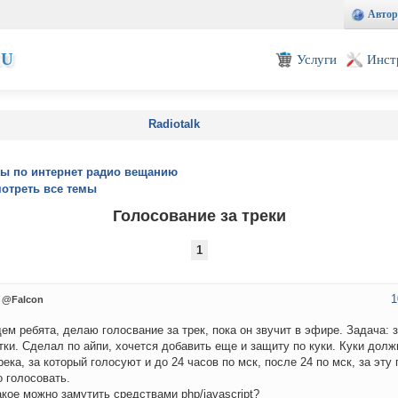
Автор
EU
Услуги
Инст
Radiotalk
ы по интернет радио вещанию
отреть все темы
Голосование за треки
1
1
@Falcon
ем ребята, делаю голосвание за трек, пока он звучит в эфире. Задача: 
тки. Сделал по айпи, хочется добавить еще и защиту по куки. Куки дол
река, за который голосуют и до 24 часов по мск, после 24 по мск, за эту
 голосовать.
акое можно замутить средствами php/javascript?