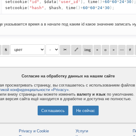
setcookie
(
"id"
,
$data
[
'user_id'
],
time
()+
60
*
60
*
24
*
30
)
setcookie
(
"hash"
,
$hash
,
time
()+
60
*
60
*
24
*
30
);
це указывается время а в начале под каким id какое значение записать ну
Согласие на обработку данных на нашем сайте
я просматривать страницу, вы соглашаетесь с использованием файло
тикой конфиденциальности «Privacy»
.
или внизу страницы вы можете изменить
валюту и язык
по умолчанию.
ая версия сайта ещё находится в доработке и доступна не полностью.
Privacy и Cookie
Услуги
П