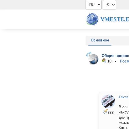
VMESTE.
Основное
Общие вопрос
10 •
Посм
Falcon
В общ
накру
888
для т
можно
Как т