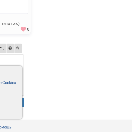
;
 типа того)
0
в
«Cookie»
омощь