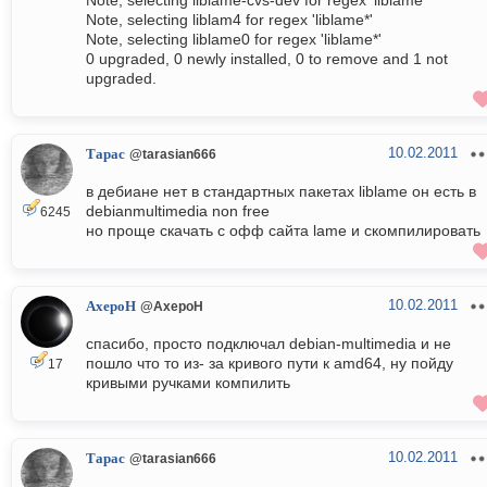
Note, selecting liblame-cvs-dev for regex 'liblame*'
Note, selecting liblam4 for regex 'liblame*'
Note, selecting liblame0 for regex 'liblame*'
0 upgraded, 0 newly installed, 0 to remove and 1 not
upgraded.
10.02.2011
Тарас
@tarasian666
в дебиане нет в стандартных пакетах liblame он есть в
debianmultimedia non free
6245
но проще скачать с офф сайта lame и скомпилировать
10.02.2011
AxepoH
@AxepoH
спасибо, просто подключал debian-multimedia и не
пошло что то из- за кривого пути к amd64, ну пойду
17
кривыми ручками компилить
10.02.2011
Тарас
@tarasian666