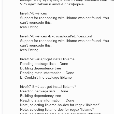
VPS идет Debian и amd64 платформа.
hivefr7-8:~# ices
Support for reencoding with liblame was not found. You
can't reencode this.
Ices Exiting...
hivefr7-8:~# ices -b -c /usr/local/etc/ices.conf
Support for reencoding with liblame was not found. You
can't reencode this.
Ices Exiting...
hivefr7-8:~# apt-get install liblame
Reading package lists... Done
Building dependency tree
Reading state information... Done
E: Couldn't find package liblame
hivefr7-8:~# apt-get install liblame*
Reading package lists... Done
Building dependency tree
Reading state information... Done
Note, selecting liblame-ha-dev for regex 'liblame*'
Note, selecting liblame-dev for regex 'liblame*'