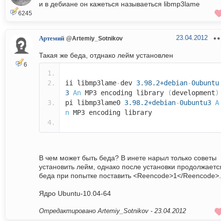
и в дебиане он кажеться называеться libmp3lame
6245
23.04.2012
Артемий
@Artemiy_Sotnikov
Такая же беда, отднако лейм установлен
6
ii libmp3lame
-
dev
3.98.2+debian
-
0ubuntu
3
An
MP3 encoding library
(
development
)
pi libmp3lame0
3.98.2+debian
-
0ubuntu3
A
n
MP3 encoding library
В чем может быть беда? В инете нарыл только советы
установить лейм, однако после установки продолжаетс
беда при попытке поставить <Reencode>1</Reencode>.
Ядро Ubuntu-10.04-64
Отредактировано Artemiy_Sotnikov -
23.04.2012