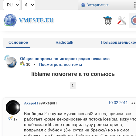
Авторизация
VMESTE.EU
Основное
Radiotalk
Пользовательско
Общие вопросы по интернет радио вещанию
10 •
Посмотреть все темы
liblame помогите а то сопьюсь
1
10.02.2011
AxepoH
@AxepoH
Вообщем 2-е сутки мучаю icecast2 и ices, причем все
работает кроме декодирования потока ices'ом, вижу чт
17
проблема в liblame прошарил кучу репозиториев,
попрыгал с бубном (3-и сутки не бреюсь) но не смог
победить эту буржуйскую библиотеку. Система стоит на