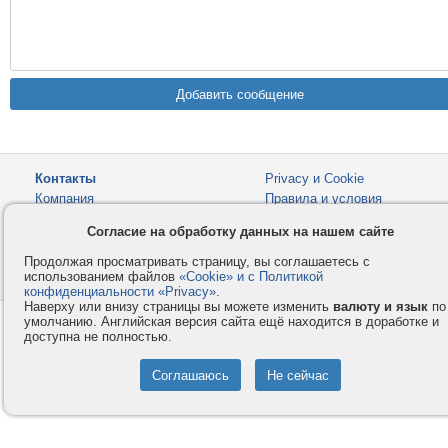
Контакты
Privacy и Cookie
Компания
Правила и условия
Услуги
Помощь
Согласие на обработку данных на нашем сайте
Как оплатить
Форумы
Продолжая просматривать страницу, вы соглашаетесь с
использованием файлов
«Cookie» и с Политикой
© 2008-2026
VMESTE.EU
- Все права защищены.
конфиденциальности «Privacy»
.
Наверху или внизу страницы вы можете изменить
валюту и язык
по
умолчанию. Английская версия сайта ещё находится в доработке и
доступна не полностью.