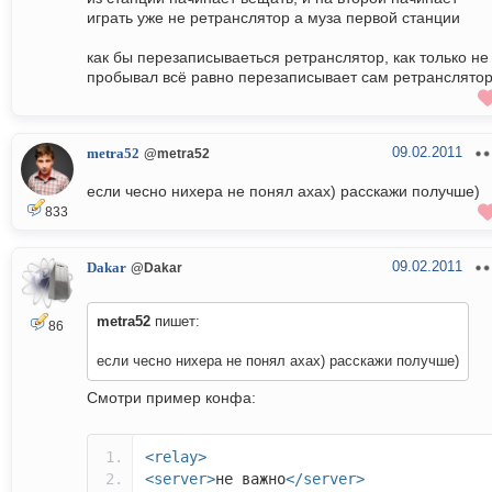
играть уже не ретранслятор а муза первой станции
как бы перезаписываеться ретранслятор, как только не
пробывал всё равно перезаписывает сам ретранслято
09.02.2011
metra52
@metra52
если чесно нихера не понял ахах) расскажи получше)
833
09.02.2011
Dakar
@Dakar
metra52
пишет:
86
если чесно нихера не понял ахах) расскажи получше)
Смотри пример конфа:
<relay>
<server>
не важно
</server>