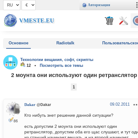
Авторизация
VMESTE.EU
Основное
Radiotalk
Пользовательско
Технологии вещания, софт, скрипты
12 •
Посмотреть все темы
2 моунта они используют один ретранслятор
1
09.02.2011
Dakar
@Dakar
Кто нибуть знет решение данной ситуации?
86
есть допустим 2 моунта они используют один
ретранслятор, допустим оба его щас слушают, и тут од
из станций начинает вещать, и на второй начинает