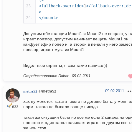
t>
<fallback-override>
1
</fallback-override
>
</mount>
Допустим обе станции Mount1 и Mount2 не вещают, у н
играет nonstop, допустим начинает вещать Mount1 он
кайфует эфир попёр и, а второй в печали у него замес
nonstop, играет муза из Mount1
Видел твои скрипты, я сам такие написал))
Отредактировано Dakar -
09.02.2011
09.02.2011
metra52
@metra52
хах ну молоток. кстати такого не должно быть. у меня в
норм. такого не бывало вапще никада.
833
такая же ситуация была но все же если 2 канала на од
нон стоп и один канал начинает играть на другом все т
же нон стоп.