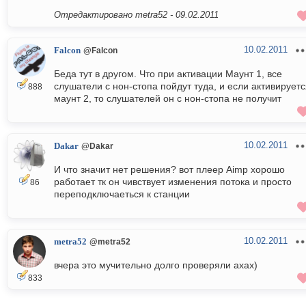
Отредактировано metra52 -
09.02.2011
10.02.2011
Falcon
@Falcon
Беда тут в другом. Что при активации Маунт 1, все
слушатели с нон-стопа пойдут туда, и если активирует
888
маунт 2, то слушателей он с нон-стопа не получит
10.02.2011
Dakar
@Dakar
И что значит нет решения? вот плеер Aimp хорошо
работает тк он чивствует изменения потока и просто
86
переподключаеться к станции
10.02.2011
metra52
@metra52
вчера это мучительно долго проверяли ахах)
833