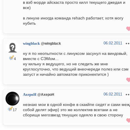
в вэб морде айскаста просто килл текущего джедая и
все)
в линухе иногда команда rehach работает, хотя могу
нубить
06.02.2011
wingblack
@wingblack
ну я по неопытности с линуксом засунул на виндовый,
вместе с СЭМом...
4
ну кильну я ведущего, но не следить же мне
круглосуточно, что ведущий внеочереди полез или сэм
запуст и ничайно автоматом приконектится )
06.02.2011
AxepoH
@AxepoH
незнаю мои в одной конфе в скакйпе сидят и сами меж
собой делят эфир) это же коллектив всетаки а не
17
сборище мегозвезд тянущих одеяло в свою сторону