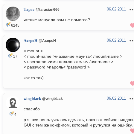
06.02.2011
Тарас
@tarasian666
чтение мануала вам не помогло?
6245
06.02.2011
AxepoH
@AxepoH
< mount >
< mount-name >/название маунта< /mount-name >
17
< username >имя пользователя< /username >
< password >пароль< /password >
как то так)
06.02.2011
wingblack
@wingblack
спасибо
4
p.s. все неполучалось сделать, пока вот сейчас виндов
GUI с тем же конфигом, который и ругнулся на ошибку.