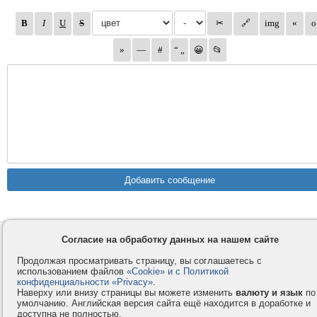
Согласие на обработку данных на нашем сайте
Контакты
Privacy и Cookie
Компания
Правила и условия
Продолжая просматривать страницу, вы соглашаетесь с
использованием файлов
«Cookie» и с Политикой
Услуги
Помощь
конфиденциальности «Privacy»
.
Как оплатить
Форумы
Наверху или внизу страницы вы можете изменить
валюту и язык
по
умолчанию. Английская версия сайта ещё находится в доработке и
© 2008-2026
VMESTE.EU
- Все права защищены.
доступна не полностью.