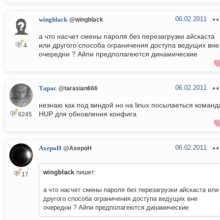
06.02.2011
wingblack
@wingblack
а что насчет смены пароля без перезагрузки айскаста
или другого способа ограничения доступа ведущих вне
4
очередни ? Айпи предполагеются динамические
06.02.2011
Тарас
@tarasian666
незнаю как под виндой но на linux посылаеться команд
HUP для обновления конфига
6245
06.02.2011
AxepoH
@AxepoH
wingblack
пишет:
17
а что насчет смены пароля без перезагрузки айскаста или
другого способа ограничения доступа ведущих вне
очередни ? Айпи предполагеются динамические