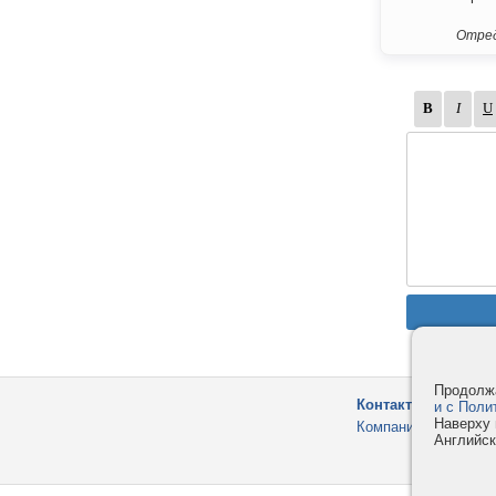
Отред
Продолжа
Контакты
и с Поли
Наверху 
Компания
Английск