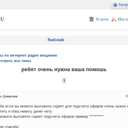
Автор
EU
Услуги
Инст
Radiotalk
ы по интернет радио вещанию
отреть все темы
ребят очень нужна ваша помошь
1
0
м
@максим
ба если вы можете выложите скрипт для подсчета эфиров очень нужно 
тить я пока немогу денег нету
можете выложете скрипт подсчета эфиров пример
**********
ие спасибо