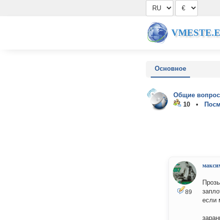
VMESTE.
Основное
Общие вопрос
10 •
Посм
макси
Прозь
запло
89
если 
заран