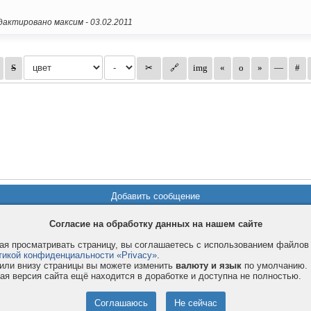
актировано максим -
03.02.2011
Согласие на обработку данных на нашем сайте
я просматривать страницу, вы соглашаетесь с использованием файло
Privacy и Cookie
Услуги
П
тикой конфиденциальности «Privacy»
.
или внизу страницы вы можете изменить
валюту и язык
по умолчанию.
Правила и условия
Как оплатить
Ф
ая версия сайта ещё находится в доработке и доступна не полностью.
© 2008-2026
VMESTE.EU
- Все права защищены.