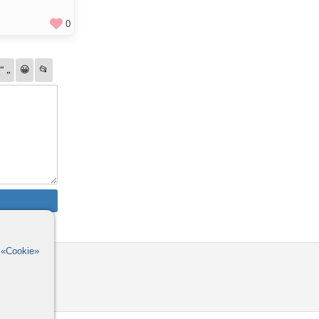
0
в
«Cookie»
омощь
орумы