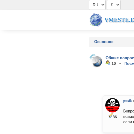
VMESTE.
Основное
Общие вопрос
10 •
Посм
pusik
Вопр
возмо
86
если 