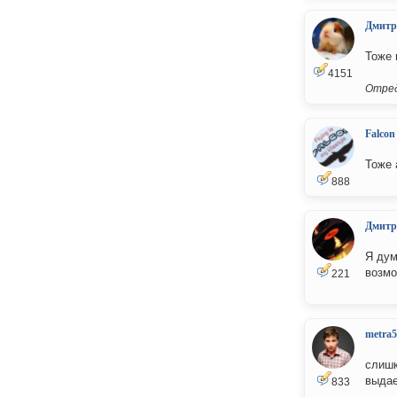
Дмитр
Тоже 
4151
Отред
Falcon
Тоже 
888
Дмитр
Я дум
возмо
221
metra5
слишк
выдае
833