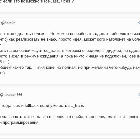
с если это возможно в IceCast2+ices ?
3
@Faet0n
es такое сделать нельзя... Но можно попробовать сделать абсолютно и
нт :) как реализовать не знаю, просто идея, может кого натолкнёт на бо
и:
ить на основной маунт sc_trans, в котором определены диджеи, но сдела
осто висел в режиме ожидания, а пока никто к нему не подключен, ices 
эк :)
общем как-то так. Фигня конечно полная, но при желании чего-нибудь н
 :)
3
@tarasian666
 тогда ices и fallback если уже есть sc_trans
реальзовать такое только в icecast то прийдеться переделать "си" проект
й программирования