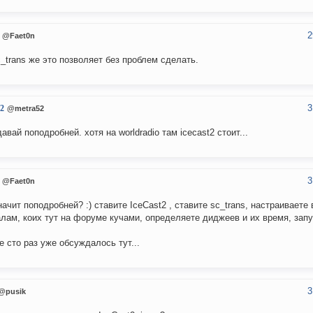
2
@Faet0n
c_trans же это позволяет без проблем сделать.
3
2
@metra52
давай поподробней. хотя на worldradio там icecast2 стоит...
3
@Faet0n
начит поподробней? :) ставите IceCast2 , ставите sc_trans, настраиваете 
лам, коих тут на форуме кучами, определяете диджеев и их время, запус
е сто раз уже обсуждалось тут...
3
@pusik