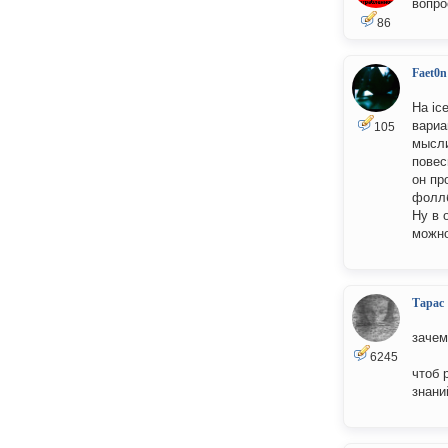
вопро
86
Faet0n
На ic
вариа
105
мысл
повес
он пр
фоллб
Ну в 
можно
Тарас
зачем
6245
чтоб 
знани