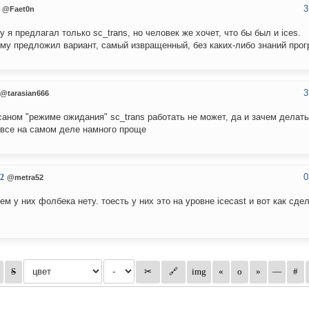
3
@Faet0n
ну я предлагал только sc_trans, но человек же хочет, что бы был и ices.
му предложил вариант, самый извращенный, без каких-либо знаний про
3
@tarasian666
саном "режиме ожидания" sc_trans работать не может, да и зачем делать
 все на самом деле намного проще
0
2
@metra52
ем у них фолбека нету. тоесть у них это на уровне icecast и вот как сде