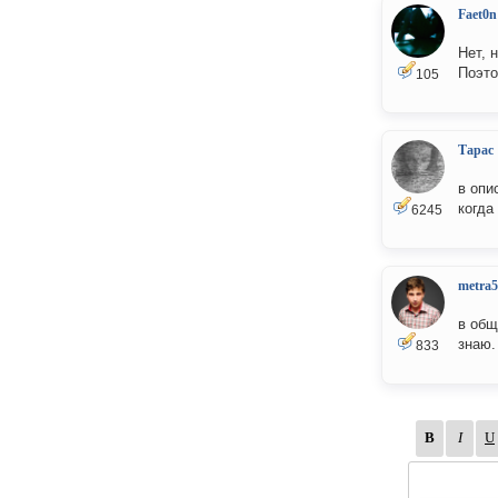
Faet0n
Нет, 
Поэто
105
Тарас
в опи
когда
6245
metra5
в общ
знаю.
833