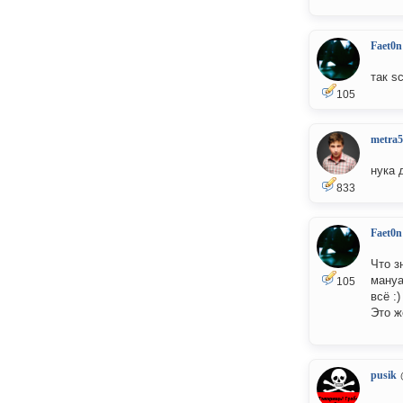
Faet0n
так s
105
metra5
нука 
833
Faet0n
Что з
мануа
105
всё :)
Это ж
pusik