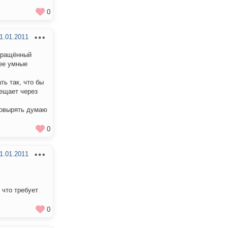
0
1.01.2011
звращённый
лее умные
ть так, что бы
вещает через
аковырять думаю
0
1.01.2011
 что требует
0