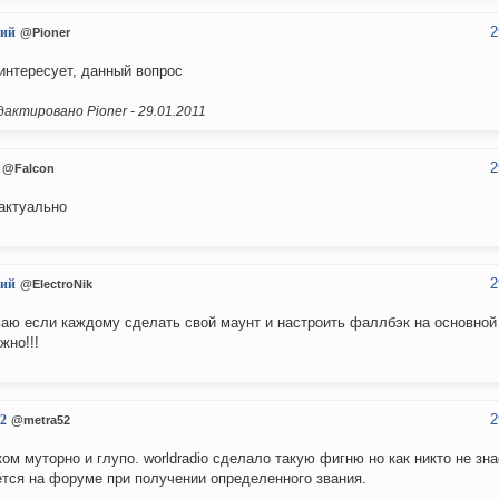
2
ий
@Pioner
интересует, данный вопрос
актировано Pioner -
29.01.2011
2
@Falcon
актуально
2
ий
@ElectroNik
аю если каждому сделать свой маунт и настроить фаллбэк на основной 
жно!!!
2
2
@metra52
ом муторно и глупо. worldradio сделало такую фигню но как никто не зна
тся на форуме при получении определенного звания.