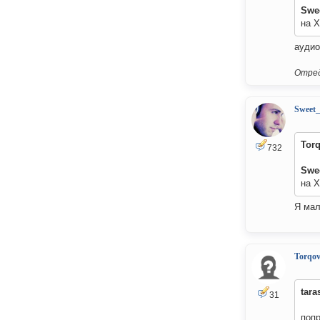
Swe
на X
аудио
Отред
Sweet
Tor
732
Swe
на X
Я мал
Torqov
tara
31
попр