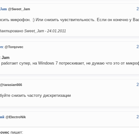
2
_Jam
@Sweet_Jam
сить микрофон. :) Или снизить чувствительность. Если он конечно у Ва
актировано Sweet_Jam -
24.01.2011
2
ec
@Torqovec
t Jam
 работает супер, на Windows 7 потрескивает, не думаю что это от микро
2
@tarasian666
буйте снизить частоту дискретизации
2
ий
@ElectroNik
qovec
пишет: