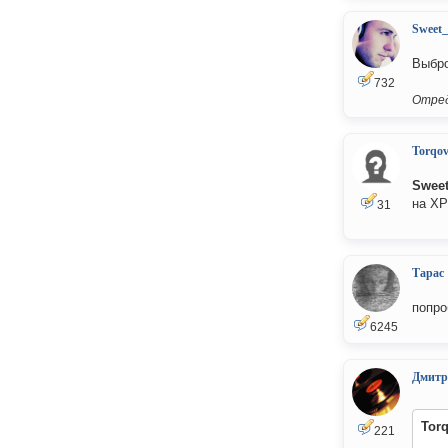
Sweet
Выбро
732
Отред
Torqov
Swee
на XP
31
Тарас
попро
6245
Дмитр
Tor
221