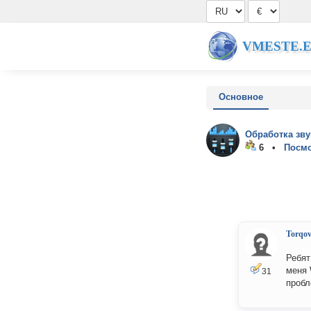
VMESTE.
Основное
Обработка зву
6 •
Посмо
Torqov
Ребят
меня 
31
проб