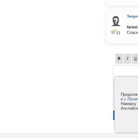
Torqov
taras
Спаси
31
Продолжа
и с Поли
Наверху 
Английск