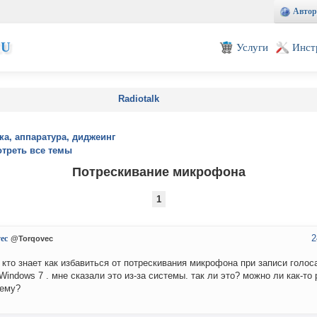
Автор
EU
Услуги
Инст
Radiotalk
ка, аппаратура, диджеинг
треть все темы
Потрескивание микрофона
1
2
ec
@Torqovec
 кто знает как избавиться от потрескивания микрофона при записи голоса
Windows 7 . мне сказали это из-за системы. так ли это? можно ли как-то
лему?