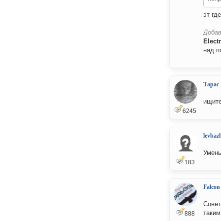
эт где
Добав
Elect
над п
Тарас
ищите
6245
levbaz
Умень
183
Falcon
Совет
таким
888