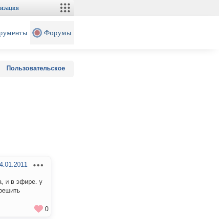
изация
рументы
Форумы
Пользовательское
4.01.2011
, и в эфире. у
 решить
0