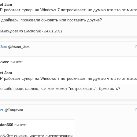
et Jam
P работает супер, на Windows 7 потрескивает, не думаю что это от микр
 драйверы пробовали обновить или поставить другие?
актировано ElectroNik -
24.01.2011
2
_Jam
@Sweet_Jam
qovec
пишет:
et Jam
P работает супер, на Windows 7 потрескивает, не думаю что это от микр
о себе представляю, как мик может "потрескивать". Демо есть?
2
ec
@Torqovec
sian666
пишет:
обуйте снизить частоту дискретизации