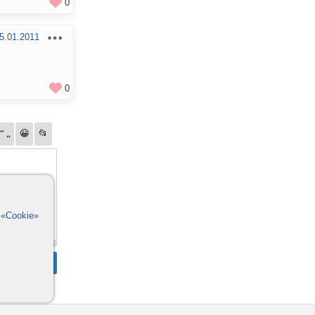
0
5.01.2011
0
в
«Cookie»