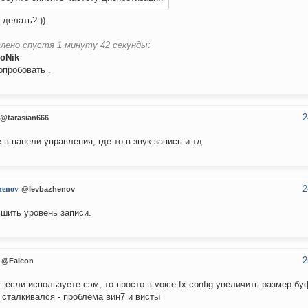
 делать?:))
лено спустя 1 минуту 42 секунды:
roNik
опробовать .
2
@tarasian666
 в панели управления, где-то в звук запись и тд
2
henov
@levbazhenov
шить уровень записи.
2
@Falcon
: если используете сэм, то просто в voice fx-config увеличить размер бу
 сталкивался - проблема вин7 и висты