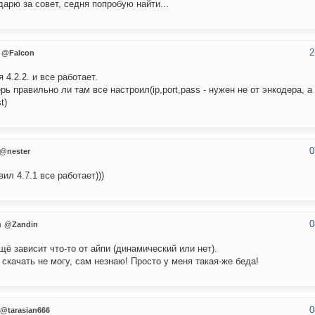
дарю за совет, седня попробую найти...
2
@Falcon
я 4.2.2. и все работает.
рь правильно ли там все настроил(ip,port,pass - нужен не от энкодера, а
t)
0
@nester
вил 4.7.1 все работает)))
0
n
@Zandin
щё зависит что-то от айпи (динамический или нет).
 скачать не могу, сам незнаю! Просто у меня такая-же беда!
0
@tarasian666