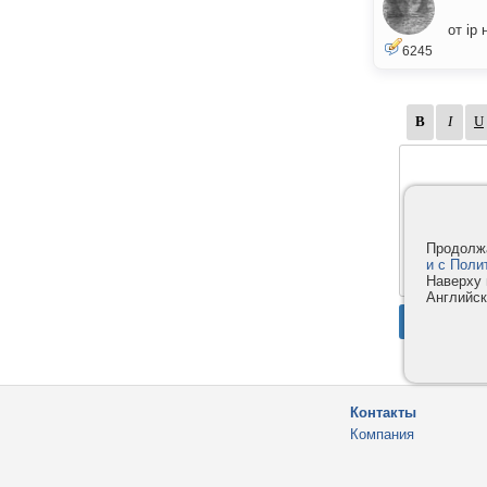
от ip 
6245
Продолжа
и с Поли
Наверху 
Английск
Контакты
Компания