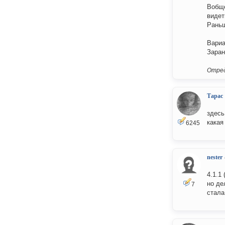
Вобще
видет
Раньш
Вариа
Заран
Отред
Тарас
здесь
какая
6245
nester
4.1.1
но де
7
стала