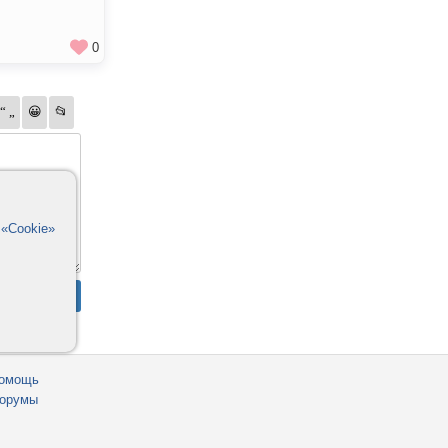
0
в
«Cookie»
омощь
орумы