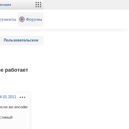
изация
рументы
Форумы
Пользовательское
не работает
4.01.2011
 если же encoder
остимый