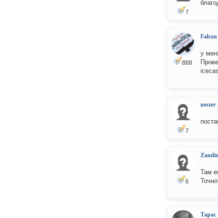
благо
7
Falcon
у мен
Прове
888
icecas
nester
поста
7
Zandi
Там е
Точно
6
Тарас