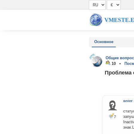
VMESTE.
Основное
Общие вопрос
10 •
Посм
Проблема с
nester
стату
запущ
7
Inact
знак.