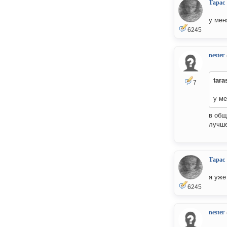
Тарас
у мен
6245
nester
tara
7
у ме
в общ
лучше
Тарас
я уже
6245
nester