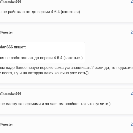
2
@tarasian666
я не работало аж до версии 4.6.4 (кажеться)
2
@nester
sian666
пишет:
ня не работало аж до версии 4.6.4 (кажеться)
ем надо более новую версию сэма устанавливать? если да, то подскаж
 всего, ну и на которую ключ конечно уже есть))
2
@tarasian666
 не слежу за версиями и за sam-ом вообще, так что гуглите )
2
@nester