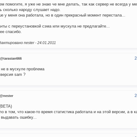
м помогите, я уже не знаю че мне делать, так как сервер не всегда у м
ь сколько народу слушает надо.
е у меня она работала, но в один прекрасный момент перестала...
нты с переустановкой сэма или мускула не предлагайте...
ее спасибо.
актировано nester -
24.01.2011
2
@tarasian666
 не в мускуле проблема
 версия sam ?
2
@nester
 (BETA)
ло в том, что какое-то время статистика работала и на этой версии, а в 
 выдавать ошибку...