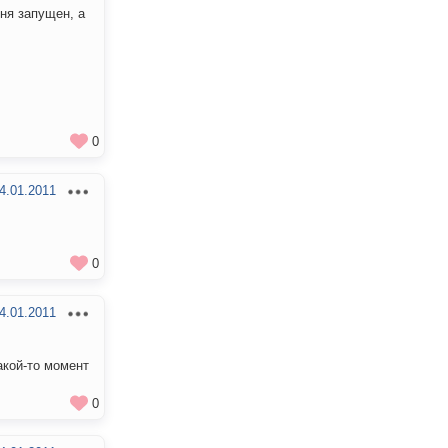
еня запущен, а
0
4.01.2011
0
4.01.2011
какой-то момент
0