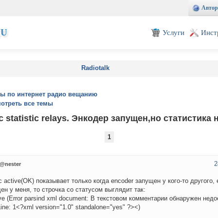
Автор
EU
Услуги
Инст
Radiotalk
ы по интернет радио вещанию
отреть все темы
 statistic relays. Энкодер запущен,но статистика 
1
2
@nester
с active(OK) показывает только когда encoder запущен у кого-то другого,
ен у меня, то строчка со статусом выглядит так:
ive (Error parsind xml document: В текстовом комментарии обнаружен нед
Line: 1<?xml version="1.0" standalone="yes" ?><)