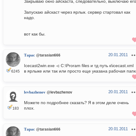
Закрываю окно айскаста, следовательно, выключаю его
Запускаю айскаст через ярлык. сервер стартовал как
надо.
вот как бы.
20.01.2011
Тарас
@tarasian666
Icecast2win.exe -с C:\Proram files и тд путь к\icecast.xml
в ярлыке или так или просто еще указана рабочая папк
6245
20.01.2011
levbazhenov
@levbazhenov
Можете по подробнее сказать? Я в этом деле очень
плох.
183
20.01.2011
Тарас
@tarasian666