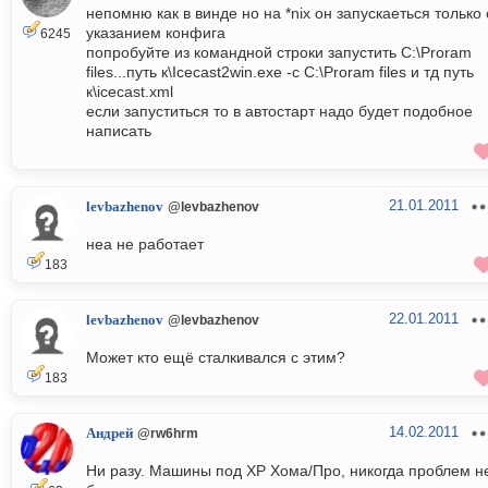
непомню как в винде но на *nix он запускаеться только 
указанием конфига
6245
попробуйте из командной строки запустить C:\Proram
files...путь к\Icecast2win.exe -с C:\Proram files и тд путь
к\icecast.xml
если запуститься то в автостарт надо будет подобное
написать
21.01.2011
levbazhenov
@levbazhenov
неа не работает
183
22.01.2011
levbazhenov
@levbazhenov
Может кто ещё сталкивался с этим?
183
14.02.2011
Андрей
@rw6hrm
Ни разу. Машины под ХР Хома/Про, никогда проблем н