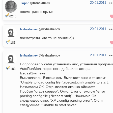
20.01.2011
Тарас
@tarasian666
посмотрите в ярлык
6245
20.01.2011
levbazhenov
@levbazhenov
посмотрели. что то не понятно))
183
20.01.2011
levbazhenov
@levbazhenov
Попробовал у себя установить айс, установил програм
AutoRunMen, через него добавил в авторан
183
Icecast2win.exe.
Выключаюсь. Включаюсь. Вылетает окно с текстом:
"Unable to load config file (.\icecast.xml) unable to start.
Нажимаем ОК. Открывается окошко айскаста.
Пробую "старт сервер". Окно: Error с текстом "error
parsing config file (.\icecast.xml)". Нажимаю ОК.
следующее окно. "XML config parsing error". ОК. и
следующее: "Unable to start sever".