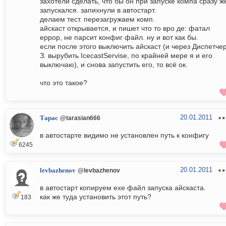
захотели сделать, что бы он при запуске компа сразу ж
запускался. запихнули в автостарт.
делаем тест. перезагружаем комп.
айскаст открывается, и пишет что то вро де: фатал
еррор, не парсит конфиг файл. ну и вот как бы.
если после этого выключить айскаст (и через Диспетче
З. вырубить IcecastServise, по крайней мере я и его
выключаю), и снова запустить его, то всё ок.
что это такое?
20.01.2011
Тарас
@tarasian666
в автостарте видимо не установлен путь к конфигу
6245
20.01.2011
levbazhenov
@levbazhenov
в автостарт копируем exe файл запуска айскаста.
как же туда установить этот путь?
183