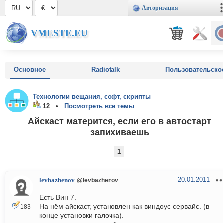
Авторизация
VMESTE.EU
Основное
Radiotalk
Пользовательско
Технологии вещания, софт, скрипты
12 •
Посмотреть все темы
Айскаст матерится, если его в автостарт
запихиваешь
1
20.01.2011
levbazhenov
@levbazhenov
Есть Вин 7.
На нём айскаст, установлен как виндоус сервайс. (в
183
конце установки галочка).