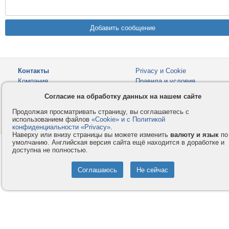
Контакты
Privacy и Cookie
Компания
Правила и условия
Согласие на обработку данных на нашем сайте
Услуги
Помощь
Как оплатить
Форумы
Продолжая просматривать страницу, вы соглашаетесь с
использованием файлов
«Cookie» и с Политикой
© 2008-2026
VMESTE.EU
- Все права защищены.
конфиденциальности «Privacy»
.
Наверху или внизу страницы вы можете изменить
валюту и язык
по
умолчанию. Английская версия сайта ещё находится в доработке и
доступна не полностью.