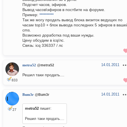
Подсчет часов, эфиров.
Вывод часов\эфиров в постбите на форуме.
Пример:
**********
Так же могу продать вывод блока визиток ведущих по
часам top10 + блок вывода последних 5 эфиров в ваше
cms.
Возможно доработка под ваши нужды.
Цену обсудим в icq/лс.
Связь: icq 336337 / лс
14.01.2011
metra52
@metra52
Решил таки продать....
833
14.01.2011
Bum3r
@Bum3r
metra52
пишет:
27
Решил таки продать....