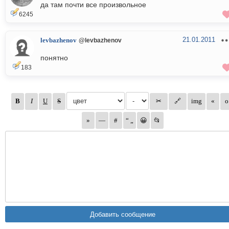
да там почти все произвольное
6245
21.01.2011
levbazhenov
@levbazhenov
понятно
183