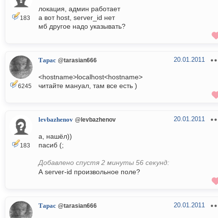
локация, админ работает
а вот host, server_id нет
183
мб другое надо указывать?
20.01.2011
Тарас
@tarasian666
<hostname>localhost<hostname>
читайте мануал, там все есть )
6245
20.01.2011
levbazhenov
@levbazhenov
а, нашёл))
пасиб (;
183
Добавлено спустя 2 минуты 56 секунд:
А server-id произвольное поле?
20.01.2011
Тарас
@tarasian666