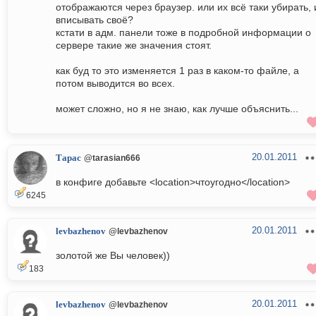
отображаются через браузер. или их всё таки убирать, 
вписывать своё?
кстати в адм. панели тоже в подробной информации о
сервере такие же значения стоят.
как буд то это изменяется 1 раз в каком-то файле, а
потом выводится во всех.
может сложно, но я не знаю, как лучше объяснить...
20.01.2011
Тарас
@tarasian666
в конфиге добавьте <loсation>чтоугодно</location>
6245
20.01.2011
levbazhenov
@levbazhenov
золотой же Вы человек))
183
20.01.2011
levbazhenov
@levbazhenov