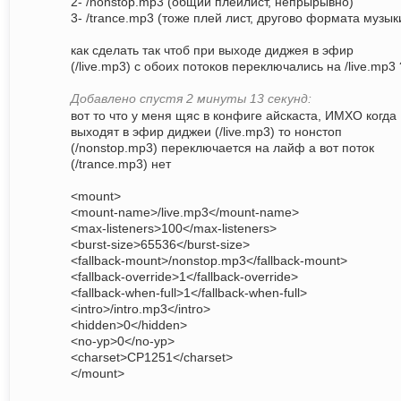
2- /nonstop.mp3 (общий плейлист, непрырывно)
3- /trance.mp3 (тоже плей лист, другово формата музык
как сделать так чтоб при выходе диджея в эфир
(/live.mp3) с обоих потоков переключались на /live.mp3 
Добавлено спустя 2 минуты 13 секунд:
вот то что у меня щяс в конфиге айскаста, ИМХО когда
выходят в эфир диджеи (/live.mp3) то нонстоп
(/nonstop.mp3) переключается на лайф а вот поток
(/trance.mp3) нет
<mount>
<mount-name>/live.mp3</mount-name>
<max-listeners>100</max-listeners>
<burst-size>65536</burst-size>
<fallback-mount>/nonstop.mp3</fallback-mount>
<fallback-override>1</fallback-override>
<fallback-when-full>1</fallback-when-full>
<intro>/intro.mp3</intro>
<hidden>0</hidden>
<no-yp>0</no-yp>
<charset>CP1251</charset>
</mount>