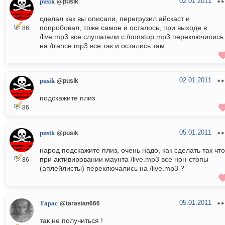
02.01.2011
pusik
@pusik
сделал как вы описали, перегрузил айскаст и
попробовал, тоже самое и осталось, при выходе в
86
/live.mp3 все слушатели с /nonstop.mp3 переключились
на /trance.mp3 все так и остались там
02.01.2011
pusik
@pusik
подскажите плиз
86
05.01.2011
pusik
@pusik
народ подскажите плиз, очень надо, как сделать так чт
при активировании маунта /live.mp3 все нон-стопы
86
(аплейлисты) переключались на /live.mp3 ?
05.01.2011
Тарас
@tarasian666
так не получиться !