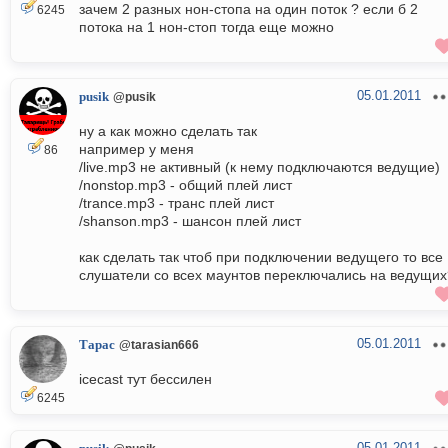
зачем 2 разных нон-стопа на один поток ? если б 2
6245
потока на 1 нон-стоп тогда еще можно
05.01.2011
pusik
@pusik
ну а как можно сделать так
например у меня
86
/live.mp3 не активный (к нему подключаются ведущие)
/nonstop.mp3 - общий плей лист
/trance.mp3 - транс плей лист
/shanson.mp3 - шансон плей лист
как сделать так чтоб при подключении ведущего то все
слушатели со всех маунтов переключались на ведущих
05.01.2011
Тарас
@tarasian666
icecast тут бессилен
6245
05.01.2011