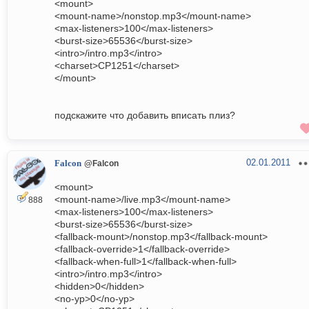
<mount>
<mount-name>/nonstop.mp3</mount-name>
<max-listeners>100</max-listeners>
<burst-size>65536</burst-size>
<intro>/intro.mp3</intro>
<charset>CP1251</charset>
</mount>
подскажите что добавить вписать плиз?
02.01.2011
Falcon
@Falcon
<mount>
<mount-name>/live.mp3</mount-name>
888
<max-listeners>100</max-listeners>
<burst-size>65536</burst-size>
<fallback-mount>/nonstop.mp3</fallback-mount>
<fallback-override>1</fallback-override>
<fallback-when-full>1</fallback-when-full>
<intro>/intro.mp3</intro>
<hidden>0</hidden>
<no-yp>0</no-yp>