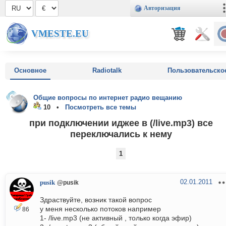
Авторизация
VMESTE.EU
Основное
Radiotalk
Пользовательско
Общие вопросы по интернет радио вещанию
10 •
Посмотреть все темы
при подключении иджее в (/live.mp3) все
переключались к нему
1
02.01.2011
pusik
@pusik
Здраствуйте, возник такой вопрос
у меня несколько потоков например
86
1- /live.mp3 (не активный , только когда эфир)