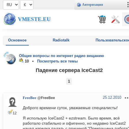
Авторизация
VMESTE.EU
Основное
Radiotalk
Пользовательско
Общие вопросы по интернет радио вещанию
10 •
Посмотреть все темы
Падение сервера IceCast2
1
25.12.2010
FreeBee
@FreeBee
Доброго времени суток, уважаемые специалисты!
12
Я использую IceCast2 + ezstream. Было время, всё
работало стабильно и офигенно, но недавно IceCast2
начал изредка падать с причиной "Прекращена работа