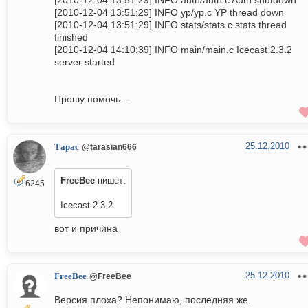
[2010-12-04 13:51:29] INFO auth/auth.c Auth shutdown
[2010-12-04 13:51:29] INFO yp/yp.c YP thread down
[2010-12-04 13:51:29] INFO stats/stats.c stats thread
finished
[2010-12-04 14:10:39] INFO main/main.c Icecast 2.3.2
server started
Прошу помочь...
25.12.2010
Тарас
@tarasian666
FreeBee
пишет:
6245
Icecast 2.3.2
вот и причина
25.12.2010
FreeBee
@FreeBee
Версия плоха? Непонимаю, последняя же.