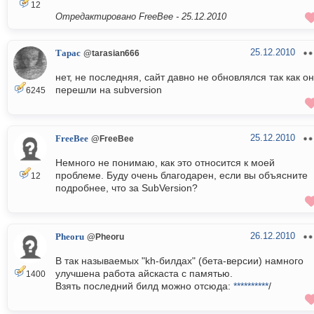
12
Отредактировано FreeBee -
25.12.2010
25.12.2010
Тарас
@tarasian666
нет, не последняя, сайт давно не обновлялся так как о
перешли на subversion
6245
25.12.2010
FreeBee
@FreeBee
Немного не понимаю, как это относится к моей
проблеме. Буду очень благодарен, если вы объясните
12
подробнее, что за SubVersion?
26.12.2010
Pheoru
@Pheoru
В так называемых "kh-билдах" (бета-версии) намного
улучшена работа айскаста с памятью.
1400
Взять последний билд можно отсюда:
**********
/