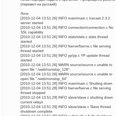
(перевел на русский)
Логи:
[2010-12-04 13:51:26] INFO main/main.c Icecast 2.3.2
server started
[2010-12-04 13:51:26] INFO connection/connection.c No
SSL capability
[2010-12-04 13:51:26] INFO stats/stats.c stats thread
started
[2010-12-04 13:51:26] INFO fserve/fserve.c file serving
thread started
[2010-12-04 13:51:26] INFO yp/yp.c YP update thread
started
[2010-12-04 13:51:26] WARN source/source.c unable to
open file "./web/nonstop_128"
[2010-12-04 13:51:26] WARN source/source.c unable to
open file "./web/nonstop_64"
[2010-12-04 13:51:28] INFO main/main.c Shutting down
[2010-12-04 13:51:28] INFO fserve/fserve.c file serving
thread stopped
[2010-12-04 13:51:29] INFO slave/slave.c shutting down
current relays
[2010-12-04 13:51:29] INFO slave/slave.c Slave thread
shutdown complete