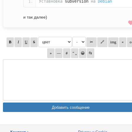
Уставновка
subversion
на
Debian
и так далее)