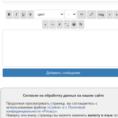
Контакты
Privacy и Cookie
Согласие на обработку данных на нашем сайте
Компания
Правила и условия
Продолжая просматривать страницу, вы соглашаетесь с
использованием файлов
«Cookie» и с Политикой
Услуги
Помощь
конфиденциальности «Privacy»
.
Как оплатить
Форумы
Наверху или внизу страницы вы можете изменить
валюту и язык
по