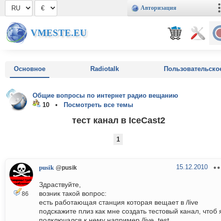
Авторизация
VMESTE.EU
Основное
Radiotalk
Пользовательско
Общие вопросы по интернет радио вещанию
10 •
Посмотреть все темы
тест канал в IceCast2
1
15.12.2010
pusik
@pusik
Здраствуйте,
возник такой вопрос:
86
есть работающая станция которая вещает в /live
подскажите плиз как мне создать тестовый канал, чтоб 
подключался к нему например /live_test