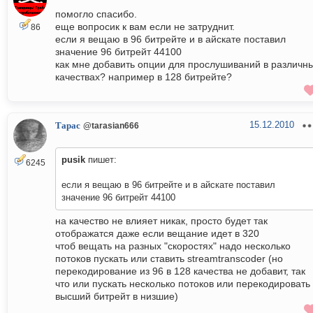
помогло спасибо.
еще вопросик к вам если не затруднит.
86
если я вещаю в 96 битрейте и в айскате поставил
значение 96 битрейт 44100
как мне добавить опции для прослушиваний в различн
качествах? например в 128 битрейте?
15.12.2010
Тарас
@tarasian666
pusik
пишет:
6245
если я вещаю в 96 битрейте и в айскате поставил
значение 96 битрейт 44100
на качество не влияет никак, просто будет так
отображатся даже если вещание идет в 320
чтоб вещать на разных "скоростях" надо несколько
потоков пускать или ставить streamtranscoder (но
перекодирование из 96 в 128 качества не добавит, так
что или пускать несколько потоков или перекодировать
высший битрейт в низшие)