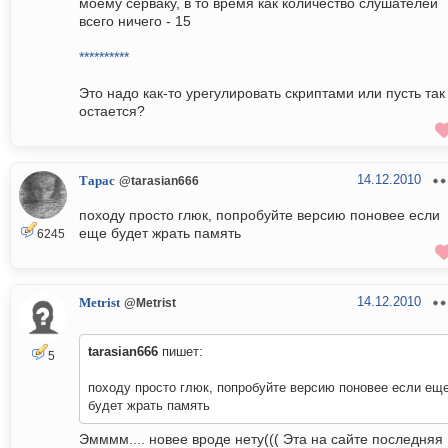
моему серваку, в то время как количество слушателей
всего ничего - 15
**********
Это надо как-то урегулировать скриптами или пусть так
остается?
14.12.2010
Тарас
@tarasian666
походу просто глюк, попробуйте версию поновее если
еще будет жрать память
6245
14.12.2010
Metrist
@Metrist
tarasian666
пишет:
5
походу просто глюк, попробуйте версию поновее если ещ
будет жрать память
Эмммм.... новее вроде нету((( Эта на сайте последняя