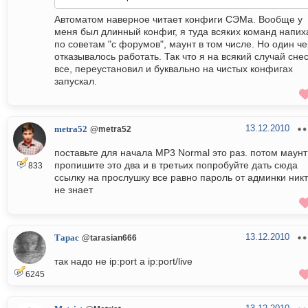
Автоматом наверное читает конфиги СЭМа. Вообще у
меня был длинный конфиг, я туда всяких команд напих
по советам "с форумов", маунт в том числе. Но один че
отказывалось работать. Так что я на всякий случай сне
все, переустановил и буквально на чистых конфигах
запускал.
13.12.2010
metra52
@metra52
поставьте для начала MP3 Normal это раз. потом маунт
пропишите это два и в третьих попробуйте дать сюда
833
ссылку на прослушку все равно пароль от админки ник
не знает
13.12.2010
Тарас
@tarasian666
так надо не ip:port а ip:port/live
6245