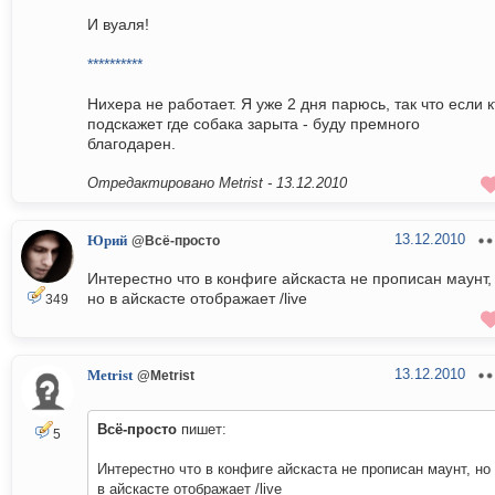
И вуаля!
**********
Нихера не работает. Я уже 2 дня парюсь, так что если к
подскажет где собака зарыта - буду премного
благодарен.
Отредактировано Metrist -
13.12.2010
13.12.2010
Юрий
@Всё-просто
Интерестно что в конфиге айскаста не прописан маунт,
но в айскасте отображает /live
349
13.12.2010
Metrist
@Metrist
Всё-просто
пишет:
5
Интерестно что в конфиге айскаста не прописан маунт, но
в айскасте отображает /live