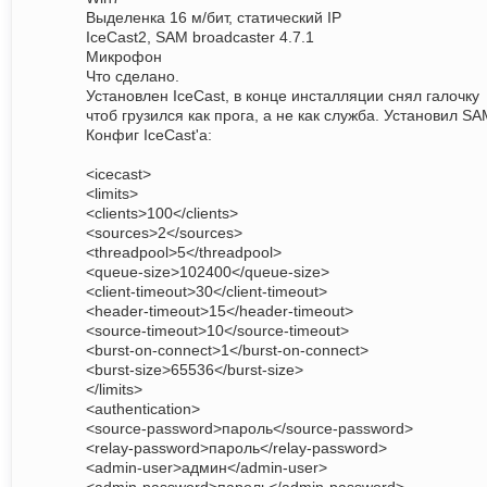
Выделенка 16 м/бит, статический IP
IceCast2, SAM broadcaster 4.7.1
Микрофон
Что сделано.
Установлен IceCast, в конце инсталляции снял галочку
чтоб грузился как прога, а не как служба. Установил SA
Конфиг IceCast'a:
<icecast>
<limits>
<clients>100</clients>
<sources>2</sources>
<threadpool>5</threadpool>
<queue-size>102400</queue-size>
<client-timeout>30</client-timeout>
<header-timeout>15</header-timeout>
<source-timeout>10</source-timeout>
<burst-on-connect>1</burst-on-connect>
<burst-size>65536</burst-size>
</limits>
<authentication>
<source-password>пароль</source-password>
<relay-password>пароль</relay-password>
<admin-user>админ</admin-user>