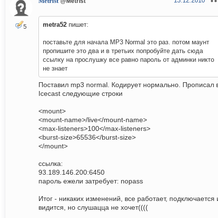
13.12.2010
Metrist
@Metrist
metra52
пишет:
5
поставьте для начала MP3 Normal это раз. потом маунт
пропишите это два и в третьих попробуйте дать сюда
ссылку на прослушку все равно пароль от админки никто
не знает
Поставил mp3 normal. Кодирует нормально. Прописал 
Icecast следующие строки
<mount>
<mount-name>/live</mount-name>
<max-listeners>100</max-listeners>
<burst-size>65536</burst-size>
</mount>
ссылка:
93.189.146.200:6450
пароль ежели затребует: nopass
Итог - никаких изменений, все работает, подключается 
видится, но слушацца не хочет((((