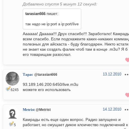
Добавлено спустя 5 минут 12 секунд:
tarasian666
пишет:
так надо не ip:port а ip:port/live
Аааааа! Дааааа!!! Друх спасибо!!! Заработало! Камрад
всем спасибо. Если подскажеите каких-никаких комман
полезных для айскаста - буду благодарен. Никто кстати
не знает как создать фалик чтоб там в конце .m3u? Я б
его товарищам разослал.
13.12.2010
Тарас
@tarasian666
93.189.146.200:6450/live.m3u
можете его использовать
6245
14.12.2010
Metrist
@Metrist
Камрады есть еще один вопрос. Радио запущено и
работает, но смущает дикое клоичество подключений к
5