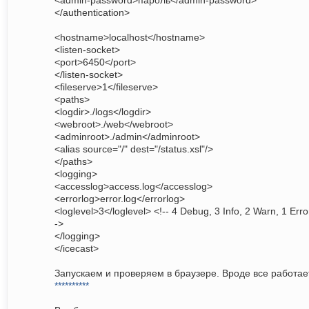
<admin-password>пароль</admin-password>
</authentication>
<hostname>localhost</hostname>
<listen-socket>
<port>6450</port>
</listen-socket>
<fileserve>1</fileserve>
<paths>
<logdir>./logs</logdir>
<webroot>./web</webroot>
<adminroot>./admin</adminroot>
<alias source="/" dest="/status.xsl"/>
</paths>
<logging>
<accesslog>access.log</accesslog>
<errorlog>error.log</errorlog>
<loglevel>3</loglevel> <!-- 4 Debug, 3 Info, 2 Warn, 1 Erro
->
</logging>
</icecast>
Запускаем и проверяем в браузере. Вроде все работает
**********