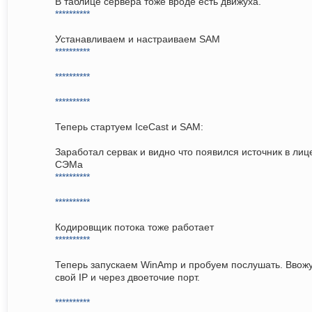
В таблице сервера тоже вроде есть движуха.
**********
Устанавливаем и настраиваем SAM
**********
**********
**********
Теперь стартуем IceCast и SAM:
Заработал сервак и видно что появился источник в лиц
СЭМа
**********
**********
Кодировщик потока тоже работает
**********
Теперь запускаем WinAmp и пробуем послушать. Ввож
свой IP и через двоеточие порт.
**********