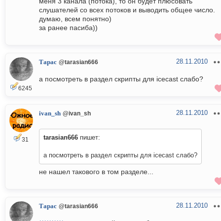
меня 3 канала (потока), то он будет плюсовать
слушателей со всех потоков и выводить общее число.
думаю, всем понятно)
за ранее пасиба))
28.11.2010
Тарас
@tarasian666
а посмотреть в раздел скрипты для icecast слабо?
6245
28.11.2010
ivan_sh
@ivan_sh
tarasian666
пишет:
31
а посмотреть в раздел скрипты для icecast слабо?
не нашел такового в том разделе...
28.11.2010
Тарас
@tarasian666