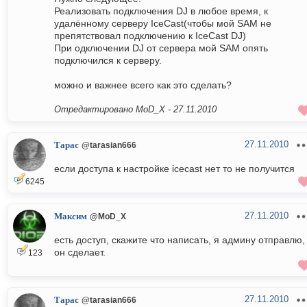
Реализовать подключения DJ в любое время, к
удалённому серверу IceCast(чтобы мой SAM не
препятствовал подключению к IceCast DJ)
При одключении DJ от сервера мой SAM опять
подключился к серверу.
можно и важнее всего как это сделать?
Отредактировано MoD_X -
27.11.2010
27.11.2010
Тарас
@tarasian666
если доступа к настройке icecast нет то не получится
6245
27.11.2010
Максим
@MoD_X
есть доступ, скажите что написать, я админу отправлю,
он сделает.
123
27.11.2010
Тарас
@tarasian666