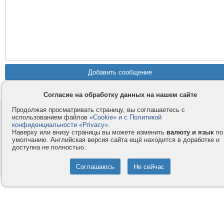
Согласие на обработку данных на нашем сайте
Продолжая просматривать страницу, вы соглашаетесь с
Контакты
Privacy и Cookie
использованием файлов
«Cookie» и с Политикой
Компания
Правила и условия
конфиденциальности «Privacy»
.
Наверху или внизу страницы вы можете изменить
валюту и язык
по
Услуги
Помощь
умолчанию. Английская версия сайта ещё находится в доработке и
доступна не полностью.
Как оплатить
Форумы
© 2008-2026
VMESTE.EU
- Все права защищены.