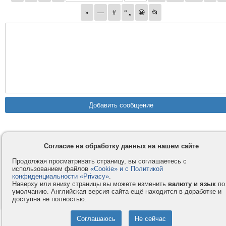
Согласие на обработку данных на нашем сайте
Контакты
Privacy и Cookie
Компания
Правила и условия
Продолжая просматривать страницу, вы соглашаетесь с
использованием файлов
«Cookie» и с Политикой
Услуги
Помощь
конфиденциальности «Privacy»
.
Как оплатить
Форумы
Наверху или внизу страницы вы можете изменить
валюту и язык
по
умолчанию. Английская версия сайта ещё находится в доработке и
© 2008-2026
VMESTE.EU
- Все права защищены.
доступна не полностью.