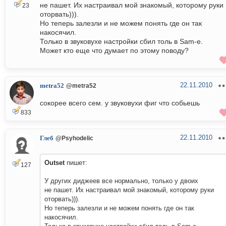
не пашет. Их настраивал мой знакомый, которому руки
23
оторвать))).
Но теперь залезли и не можем понять где он так
накосячил.
Только в звуковухе настройки сбил толь в Sam-е.
Может кто еще что думает по этому поводу?
22.11.2010
metra52
@metra52
сокорее всего сем. у звуковухи фиг что собьешь
833
22.11.2010
Глеб
@Psyhodelic
Outset
пишет:
127
У других диджеев все нормально, только у двоих
не пашет. Их настраивал мой знакомый, которому руки
оторвать))).
Но теперь залезли и не можем понять где он так
накосячил.