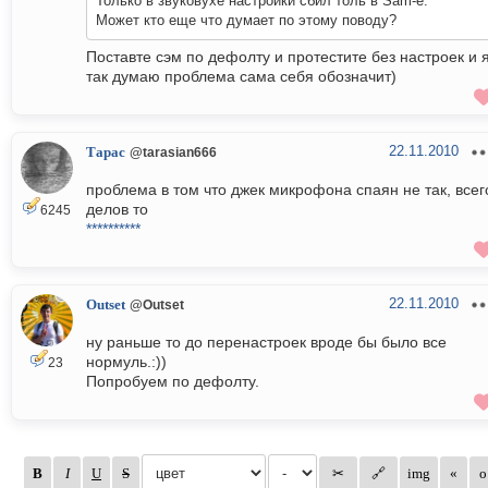
Только в звуковухе настройки сбил толь в Sam-е.
Может кто еще что думает по этому поводу?
Поставте сэм по дефолту и протестите без настроек и 
так думаю проблема сама себя обозначит)
22.11.2010
Тарас
@tarasian666
проблема в том что джек микрофона спаян не так, всег
делов то
6245
**********
22.11.2010
Outset
@Outset
ну раньше то до перенастроек вроде бы было все
нормуль.:))
23
Попробуем по дефолту.