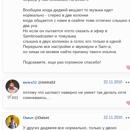
Вообщем когда диджей вещает то музыка идет
нормально - стерео в две колонки
когда общается с нами в скайпе тоже отлично слышно 
два уха.
Но если он пытается чтото сказать в эфир в
Sambroadcaster-е томузыка
слышна в двух колонках а голос его только в одной.
Перерыли все настройки и звуковухи и Sam-а,
но никак не можем найти причину такого изъяна.
Подскажите, еще раз огромное спасибо!
22.11.2010
metra52
@metra52
потому что шоткаст наверно не умеет так делать хотя
сомневаюсь....
833
22.11.2010
Outset
@Outset
У других диджеев все нормально, только у двоих