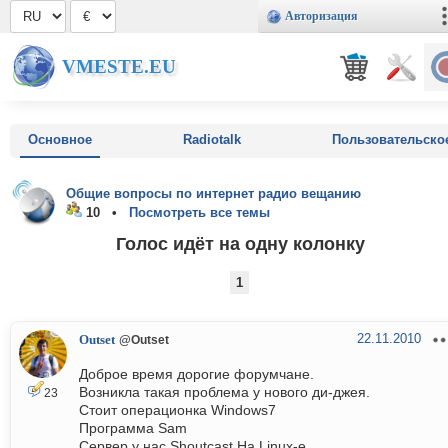
Авторизация
VMESTE.EU
Основное
Radiotalk
Пользовательско
Общие вопросы по интернет радио вещанию
10 •
Посмотреть все темы
Голос идёт на одну колонку
1
22.11.2010
Outset
@Outset
Доброе время дорогие форумчане.
Возникла такая проблема у нового ди-джея.
23
Стоит операционка Windows7
Программа Sam
Сервер у нас Shoutcast На Linux-е