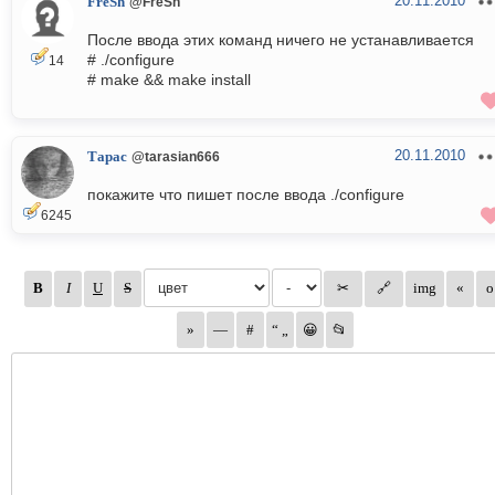
20.11.2010
FreSh
@FreSh
После ввода этих команд ничего не устанавливается
# ./configure
14
# make && make install
20.11.2010
Тарас
@tarasian666
покажите что пишет после ввода ./configure
6245