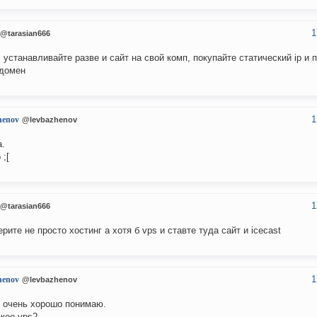
1
@tarasian666
, устанавливайте разве и сайт на свой комп, покупайте статический ip и 
домен
1
henov
@levbazhenov
а.
 ;[
1
@tarasian666
ерите не просто хостинг а хотя б vps и ставте туда сайт и icecast
1
henov
@levbazhenov
е очень хорошо понимаю.
акое vps?