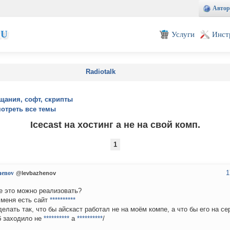
Автор
EU
Услуги
Инст
Radiotalk
щания, софт, скрипты
отреть все темы
Icecast на хостинг а не на свой комп.
1
1
henov
@levbazhenov
е это можно реализовать?
у меня есть сайт
**********
делать так, что бы айскаст работал не на моём компе, а что бы его на се
б заходило не
**********
а
**********
/