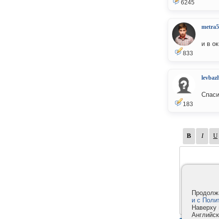
6245
metra5
и в о
833
levbaz
Спаси
183
Продолжа
и с Поли
Наверху 
Английск