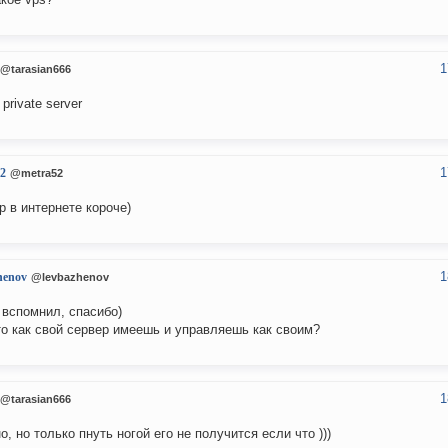
1
@tarasian666
l private server
1
2
@metra52
р в интернете короче)
1
henov
@levbazhenov
 вспомнил, спасибо)
это как свой сервер имеешь и управляешь как своим?
1
@tarasian666
о, но только пнуть ногой его не получится если что )))