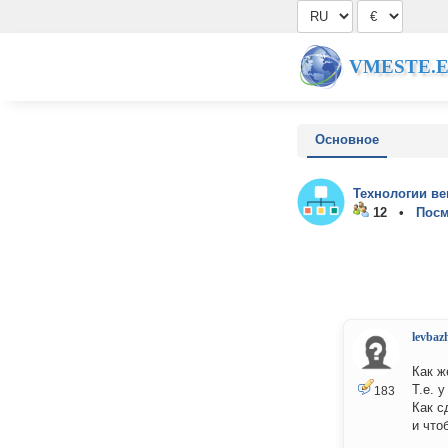
VMESTE.
Основное
Технологии ве
12 •
Посм
levbaz
Как ж
Т.е. 
183
Как с
и что