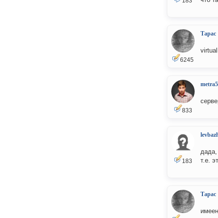
183
Тарас
virtua
6245
metra5
серве
833
levbaz
дада,
т.е. 
183
Тарас
имеен