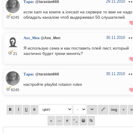
29.11.2010
Тарас
@tarasian666
если sam на компе а icecast на сервере то вам не надо
обладать каналом чтоб выдерживал 50 слушателей.
6245
30.11.2010
Axe_Men
@Axe_Men
Я использую сема и как поставить плей лист, который
хаотично будет треки менять?
21
30.11.2010
Тарас
@tarasian666
настройте playlist rotaion rules
6245