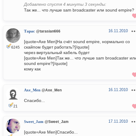
Добавлено спустя 4 минуты 3 секунды:
Так же... что лучше sam broadcaster или sound empire?
16.11.2010
Тарас
@tarasian666
[quote=Axe Men]На счёт sound empire, нормально со
скайпом будет работать?[/quote]
6245
через виртуальный кабель будет
[quote=Axe Men]Так же... что лучше sam broadcaster ил
sound empire?[/quote]
кому как
16.11.2010
Axe_Men
@Axe_Men
Спасибо...
21
17.11.2010
Sweet_Jam
@Sweet_Jam
[quote=Axe Men]Спасибо...