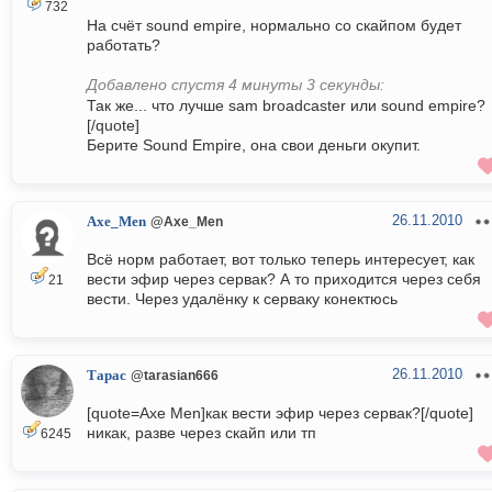
732
На счёт sound empire, нормально со скайпом будет
работать?
Добавлено спустя 4 минуты 3 секунды:
Так же... что лучше sam broadcaster или sound empire?
[/quote]
Берите Sound Empire, она свои деньги окупит.
26.11.2010
Axe_Men
@Axe_Men
Всё норм работает, вот только теперь интересует, как
вести эфир через сервак? А то приходится через себя
21
вести. Через удалёнку к серваку конектюсь
26.11.2010
Тарас
@tarasian666
[quote=Axe Men]как вести эфир через сервак?[/quote]
никак, разве через скайп или тп
6245