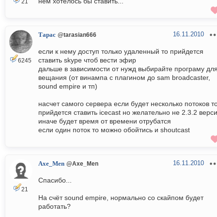
нём хотелось бы ставить...
21
16.11.2010
Тарас
@tarasian666
если к нему доступ только удаленный то прийдется
ставить skype чтоб вести эфир
6245
дальше в зависимости от нужд выбирайте програму дл
вещания (от винампа с плагином до sam broadcaster,
sound empire и тп)
насчет самого сервера если будет несколько потоков т
прийдется ставить icecast но желательно не 2.3.2 верс
иначе будет время от времени отрубатся
если один поток то можно обойтись и shoutcast
16.11.2010
Axe_Men
@Axe_Men
Спасибо...
21
На счёт sound empire, нормально со скайпом будет
работать?