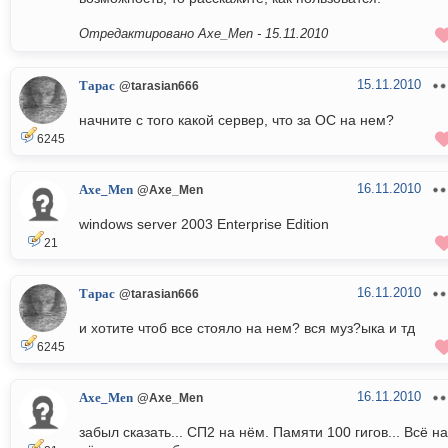
Отредактировано Axe_Men -
15.11.2010
15.11.2010
Тарас
@tarasian666
начните с того какой сервер, что за ОС на нем?
6245
16.11.2010
Axe_Men
@Axe_Men
windows server 2003 Enterprise Edition
21
16.11.2010
Тарас
@tarasian666
и хотите чтоб все стояло на нем? вся муз?ыка и тд
6245
16.11.2010
Axe_Men
@Axe_Men
забыл сказать... СП2 на нём. Памяти 100 гигов... Всё на