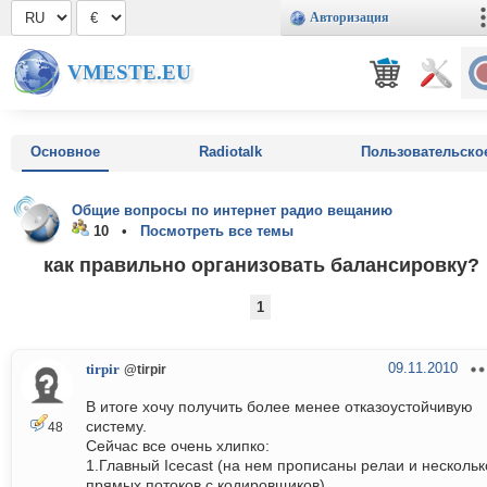
Авторизация
VMESTE.EU
Основное
Radiotalk
Пользовательско
Общие вопросы по интернет радио вещанию
10 •
Посмотреть все темы
как правильно организовать балансировку?
1
09.11.2010
tirpir
@tirpir
В итоге хочу получить более менее отказоустойчивую
систему.
48
Сейчас все очень хлипко:
1.Главный Icecast (на нем прописаны релаи и нескольк
прямых потоков с кодировщиков)