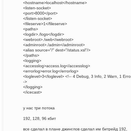
<hostname>localhost</hostname>
<listen-socket>
<port>8000</port>
</listen-socket>
<fileserve>1</fileserve>
<paths>
<logdir>./logs</logdir>
<webroot>./web</webroot>
<adminroot>./admin</adminroot>
<alias source="/" dest="/status.xsl"/>
</paths>
<logging>
<accesslog>access.log</accesslog>
<errorlog>error.log</errorlog>
<loglevel>3</loglevel> <!-- 4 Debug, 3 Info, 2 Warn, 1 Erro
->
</logging>
</icecast>
у нас три потока
192, 128, 96 кбит
все сделал в плане джинглов сделал им битрейд 192,