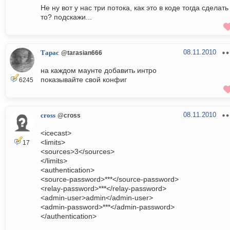
Не ну вот у нас три потока, как это в коде тогда сделать
то? подскажи...
08.11.2010
Тарас
@tarasian666
на каждом маунте добавить интро
показывайте свой конфиг
6245
08.11.2010
cross
@cross
<icecast>
<limits>
17
<sources>3</sources>
</limits>
<authentication>
<source-password>***</source-password>
<relay-password>***</relay-password>
<admin-user>admin</admin-user>
<admin-password>***</admin-password>
</authentication>