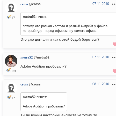
07.11.2010
cross
@cross
metra52
пишет:
17
потому что разная частота и разный битрейт у файла
который идет перед эфиром и у самого эфира
Это уже догнали и как с этой бедой бороться?!
07.11.2010
metra52
@metra52
Adobe Audition пробовали?
833
08.11.2010
cross
@cross
metra52
пишет:
17
Adobe Audition пробовали?
Ты че нужны настройки айскаста че тупим то