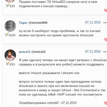
Пушкин поставил 7й VirtualDJ нихрена нету в нем
подключения к icecast серверу...
833
07.11.2010
Тарас
@tarasian666
ну если б наоборот тогда проблема, а так то icecast
можно настроить на прием протокола shoucast
6245
07.11.2010
metra52
@metra52
Я уже сделал) теперь на канал идет ретранс с shoutcas
сервера и в результате все робит) можете поздравить
833
вместо /maunt указываете /;stream.nsv
вопрос остался только один при пропадании потока
shoutcast и заного при его включении icecast не
конектится к нему а пишет /shout - Not Connected и так
пока не сделаешь killall -HUP icecast что посоветуете
Отредактировано metra52 -
07.11.2010