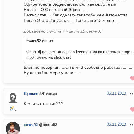
Эфире тоесть Задействовался.. канал. /Stream
Но вот... О Отвел свой Эфир......
Нажал стоп.... Как сделать так чтобы сем Автоматом
После Этого Запускался.. Тоесть его Энкодер....
Добавлено спустя 7 минут 15 секунд:
metra52
пишет:
virtual dj вещает на сервер icecast только в формате ogg в
mp3 только на shoutcast
Блин не повериш .... Он в мп3 свободно работает..........
Ну покрайне мере у меня......
05.11.2010
Пушкин
@Пушкин
Ктонить отыетит???
8
05.11.2010
metra52
@metra52