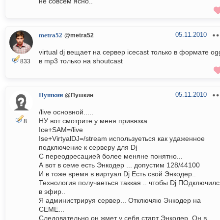
не совсем ясно..
05.11.2010
metra52
@metra52
virtual dj вещает на сервер icecast только в формате og
в mp3 только на shoutcast
833
05.11.2010
Пушкин
@Пушкин
/live основной.....
НУ вот смотрите у меня привязка
8
Ice+SAM=/live
Ise+VirtyalDJ=/stream используеться как удаженное
подключение к серверу для Dj
С переодресацией более меняне понятно...
А вот в семе есть Энкодер ... допустим 128/44100
И в тоже время в виртуал Dj Есть свой Энкодер..
Технология получаеться таккая .. чтобы Dj ПОдключилс
в эфир..
Я администрируя сервер... Отключяю Энкодер на
СЕМЕ...
Следовательно он жмет у себя старт Энкодер. Он в