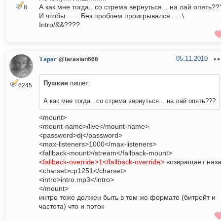
А как мне тогда.. со стрема вернуться... на лай опять??
8
И чтобы....... Без проблем проигрывался......\
Intro/&&????
05.11.2010
Тарас
@tarasian666
Пушкин
пишет:
6245
А как мне тогда.. со стрема вернуться... на лай опять???
<mount>
<mount-name>/live</mount-name>
<password>dj</password>
<max-listeners>1000</max-listeners>
<fallback-mount>/stream</fallback-mount>
<fallback-override>1</fallback-override>
возвращает наз
<charset>cp1251</charset>
<intro>intro.mp3</intro>
</mount>
интро тоже должен быть в том же формате (битрейт и
частота) что и поток