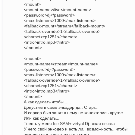
<mount>
<mount-name>/live</mount-name>
<password>dj</password>
<max-listeners>1000</max-listeners>
<fallback-mount>/stream</fallback-mount>
<fallback-override>1</fallback-override>
<charset>cp1251</charset>
<intro>intro.mp3</intro>
</mount>
<mount>
<mount-name>/stream</mount-name>
<password>dj</password>
<max-listeners>1000</max-listeners>
<fallback-override>1</fallback-override>
<charset>cp1251</charset>
<intro>intro.mp3</intro>
</mount>
А как сделать чтобы......
Допустим в саме энкодер да.. Старт...
И сервер был занят к нему не конектелись другие....
Или как сделать...
Тоесть у меня Ice SAM+ virtyal Dj такая связка...
У него свой энкодер и есть ли.. возможность.. чтобы
энкодер сам запускался на семе...