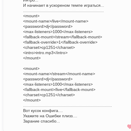
Интро...
И начинает в ускореном темпе играться...
.....................................................................
<mount>
<mount-name>/live</mount-name>
<password>dj</password>
<max-listeners>1000</max-listeners>
<fallback-mount>/stream</fallback-mount>
<fallback-override>1</fallback-override>
<charset>cp1251</charset>
<intro>intro.mp3</intro>
</mount>
<mount>
<mount-name>/stream</mount-name>
<password>dj</password>
<max-listeners>1000</max-listeners>
<fallback-mount>/live</fallback-mount>
<charset>cp1251</charset>
</mount>
............................................................................
Вот кусок конфига....
Укажите на Ошибки плизз....
Зарание спасибо...