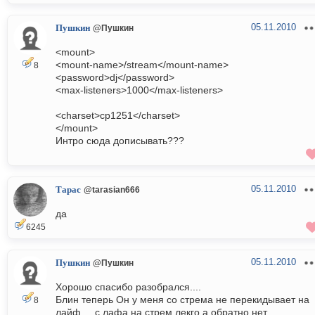
05.11.2010
Пушкин
@Пушкин
<mount>
<mount-name>/stream</mount-name>
8
<password>dj</password>
<max-listeners>1000</max-listeners>
<charset>cp1251</charset>
</mount>
Интро сюда дописывать???
05.11.2010
Тарас
@tarasian666
да
6245
05.11.2010
Пушкин
@Пушкин
Хорошо спасибо разобрался....
Блин теперь Он у меня со стрема не перекидывает на
8
лайф.... с лафа на стрем лекго а обратно нет...