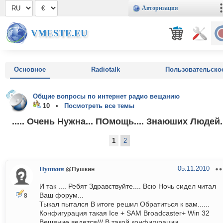
Авторизация
VMESTE.EU
Основное
Radiotalk
Пользовательско
Общие вопросы по интернет радио вещанию
10 •
Посмотреть все темы
..... Очень Нужна... ПОмощь.... Знаюших Людей..
1
2
05.11.2010
Пушкин
@Пушкин
И так .... Ребят Здравствуйте.... Всю Ночь сидел читал
Ваш форум...
8
Тыкал пытался В итоге решил Обратиться к вам......
Конфигурация такая Ice + SAM Broadcaster+ Win 32
Вешяние ведется/// В такой конфигурации..