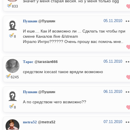
значит у меня старая весия. но у меня только ogg
833
05.11.2010
Пушкин
@Пушкин
И еше.... Как И возможно ли ... Сдклать так чтобы при
смене Каналов /live &/stream
8
Играло Интро?????? Очень прошу вас помочь мне..
05.11.2010
Тарас
@tarasian666
средством icecast такое врядли возможно
6245
06.11.2010
Пушкин
@Пушкин
А по средством чего возможно??
8
07.11.2010
metra52
@metra52