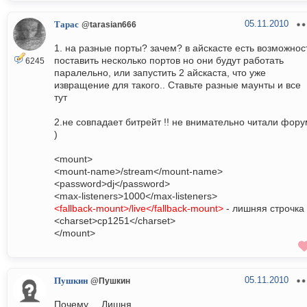
05.11.2010
Тарас
@tarasian666
1. на разные порты? зачем? в айскасте есть возможнос
поставить несколько портов но они будут работать
6245
паралельно, или запустить 2 айскаста, что уже
извращение для такого.. Ставьте разные маунты и все
тут
2.не совпадает битрейт !! не внимательно читали фору
)
<mount>
<mount-name>/stream</mount-name>
<password>dj</password>
<max-listeners>1000</max-listeners>
<fallback-mount>/live</fallback-mount>
- лишняя строчка
<charset>cp1251</charset>
</mount>
05.11.2010
Пушкин
@Пушкин
Почему.... Лишня......