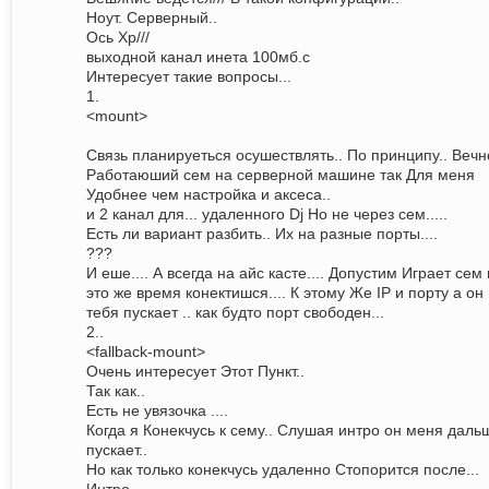
Ноут. Серверный..
Ось Xp///
выходной канал инета 100мб.с
Интересует такие вопросы...
1.
<mount>
Связь планируеться осушествлять.. По принципу.. Вечн
Работаюший сем на серверной машине так Для меня
Удобнее чем настройка и аксеса..
и 2 канал для... удаленного Dj Но не через сем.....
Есть ли вариант разбить.. Их на разные порты....
???
И еше.... А всегда на айс касте.... Допустим Играет сем 
это же время конектишся.... К этому Же IP и порту а он
тебя пускает .. как будто порт свободен...
2..
<fallback-mount>
Очень интересует Этот Пункт..
Так как..
Есть не увязочка ....
Когда я Конекчусь к сему.. Слушая интро он меня даль
пускает..
Но как только конекчусь удаленно Стопорится после...