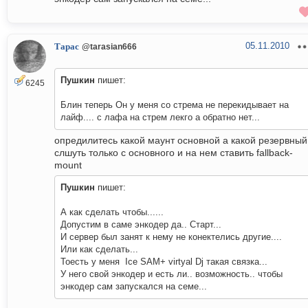
05.11.2010
Тарас
@tarasian666
Пушкин
пишет:
6245
Блин теперь Он у меня со стрема не перекидывает на
лайф.... с лафа на стрем лекго а обратно нет...
опредилитесь какой маунт основной а какой резервный
слшуть только с основного и на нем ставить fallback-
mount
Пушкин
пишет:
А как сделать чтобы......
Допустим в саме энкодер да.. Старт...
И сервер был занят к нему не конектелись другие....
Или как сделать...
Тоесть у меня Ice SAM+ virtyal Dj такая связка...
У него свой энкодер и есть ли.. возможность.. чтобы
энкодер сам запускался на семе...