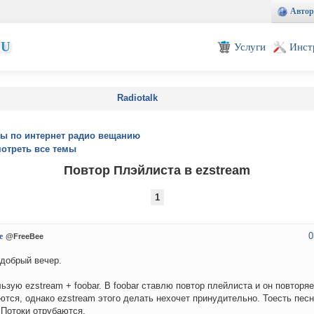
Автор
EU
Услуги
Инст
Radiotalk
ы по интернет радио вещанию
отреть все темы
Повтор Плэйлиста в ezstream
1
0
e
@FreeBee
добрый вечер.
ьзую ezstream + foobar. В foobar ставлю повтор плейлиста и он повторяе
ются, однако ezstream этого делать нехочет принудительно. Тоесть пес
. Потоки отрубаются.