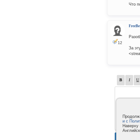
Что п
FreeBe
Разоб
12
За эт
<stre
Продолжа
и с Поли
Наверху 
Английск