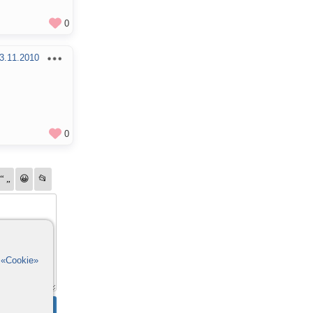
0
3.11.2010
0
в
«Cookie»