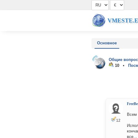
VMESTE.
Основное
Общие вопрос
10 •
Посм
FreeBe
Всем 
12
Испол
конча
все..