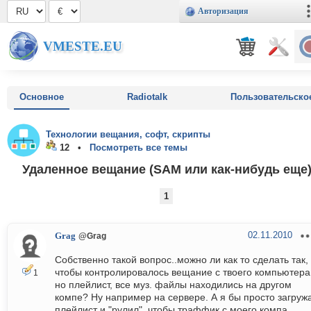
Авторизация
VMESTE.EU
Основное
Radiotalk
Пользовательско
Технологии вещания, софт, скрипты
12 •
Посмотреть все темы
Удаленное вещание (SAM или как-нибудь еще
1
02.11.2010
Grag
@Grag
Собственно такой вопрос..можно ли как то сделать так,
чтобы контролировалось вещание с твоего компьютера
1
но плейлист, все муз. файлы находились на другом
компе? Ну например на сервере. А я бы просто загруж
плейлист и "рулил"..чтобы траффик с моего компа