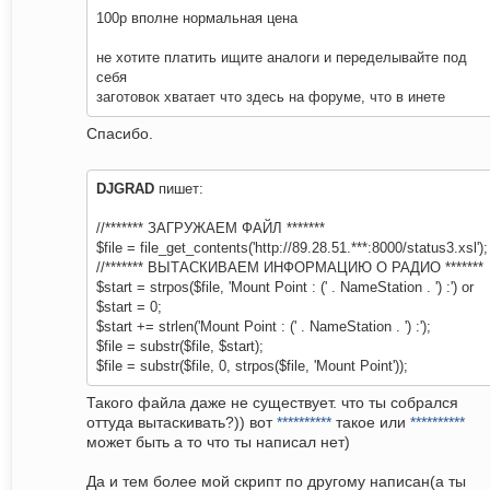
100р вполне нормальная цена
не хотите платить ищите аналоги и переделывайте под
себя
заготовок хватает что здесь на форуме, что в инете
Спасибо.
DJGRAD
пишет:
//******* ЗАГРУЖАЕМ ФАЙЛ *******
$file = file_get_contents('http://89.28.51.***:8000/status3.xsl');
//******* ВЫТАСКИВАЕМ ИНФОРМАЦИЮ О РАДИО *******
$start = strpos($file, 'Mount Point : (' . NameStation . ') :') or
$start = 0;
$start += strlen('Mount Point : (' . NameStation . ') :');
$file = substr($file, $start);
$file = substr($file, 0, strpos($file, 'Mount Point'));
Такого файла даже не существует. что ты собрался
оттуда вытаскивать?)) вот
**********
такое или
**********
может быть а то что ты написал нет)
Да и тем более мой скрипт по другому написан(а ты