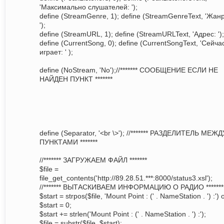
'Максимально слушателей: ');
define (StreamGenre, 1); define (StreamGenreText, 'Жанр
');
define (StreamURL, 1); define (StreamURLText, 'Адрес: ');
define (CurrentSong, 0); define (CurrentSongText, 'Сейча
играет: ' );
define (NoStream, 'No');//******* СООБЩЕНИЕ ЕСЛИ НЕ
НАЙДЕН ПУНКТ *******
define (Separator, '<br \>'); //******* РАЗДЕЛИТЕЛЬ МЕЖД
ПУНКТАМИ *******
//******* ЗАГРУЖАЕМ ФАЙЛ *******
$file =
file_get_contents('http://89.28.51.***:8000/status3.xsl');
//******* ВЫТАСКИВАЕМ ИНФОРМАЦИЮ О РАДИО *******
$start = strpos($file, 'Mount Point : (' . NameStation . ') :') 
$start = 0;
$start += strlen('Mount Point : (' . NameStation . ') :');
$file = substr($file, $start);