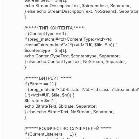
$streamdesc = $m[1];
echo StreamDescriptionText, $streamdesc, Separator;
} else echo StreamDescriptionText, NoStream1, Separator
}
//******* ТИП КОНТЕНТА *******
if (ContentType == 1) {
if (preg_match('#<td>Content Type:<\/td><td
class=\"streamdata\">(.*)<\/td>#Ui', $file, $m)) {
$contenttype = $m[1];
echo ContentTypeText, $contenttype, Separator;
} else echo ContentTypeText, NoStream, Separator;
}
//******* БИТРЕЙТ *******
if (Bitrate == 1) {
if (preg_match('#<td>Bitrate:<\/td><td class=\"streamdata\
(.*)<\/td>#Ui', $file, $m)) {
$bitrate = $m[1];
echo BitrateText, $bitrate, Separator;
} else echo BitrateText, NoStream, Separator;
}
//******* КОЛИЧЕСТВО СЛУШАТЕЛЕЙ *******
if (CurrentListeners == 1) {