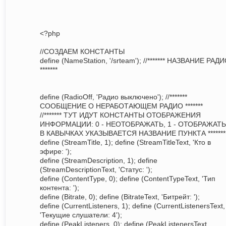
<?php
//СОЗДАЕМ КОНСТАНТЫ
define (NameStation, '/srteam'); //******* НАЗВАНИЕ РАД
*******
define (RadioOff, 'Радио выключено'); //*******
СООБЩЕНИЕ О НЕРАБОТАЮЩЕМ РАДИО *******
//******* ТУТ ИДУТ КОНСТАНТЫ ОТОБРАЖЕНИЯ
ИНФОРМАЦИИ: 0 - НЕОТОБРАЖАТЬ, 1 - ОТОБРАЖАТЬ
В КАВЫЧКАХ УКАЗЫВАЕТСЯ НАЗВАНИЕ ПУНКТА *******
define (StreamTitle, 1); define (StreamTitleText, 'Кто в
эфире: ');
define (StreamDescription, 1); define
(StreamDescriptionText, 'Статус: ');
define (ContentType, 0); define (ContentTypeText, 'Тип
контента: ');
define (Bitrate, 0); define (BitrateText, 'Битрейт: ');
define (CurrentListeners, 1); define (CurrentListenersText,
'Текущие слушатели: 4');
define (PeakListeners, 0); define (PeakListenersText,