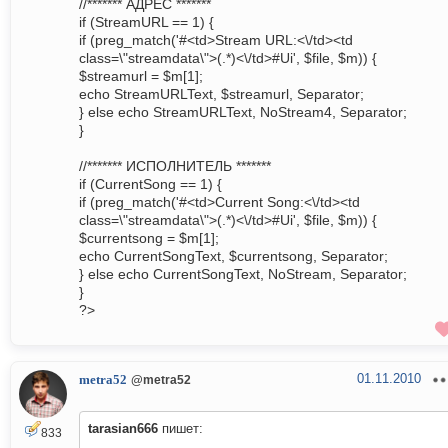
//******* АДРЕС *******
if (StreamURL == 1) {
if (preg_match('#<td>Stream URL:<\/td><td
class=\"streamdata\">(.*)<\/td>#Ui', $file, $m)) {
$streamurl = $m[1];
echo StreamURLText, $streamurl, Separator;
} else echo StreamURLText, NoStream4, Separator;
}
//******* ИСПОЛНИТЕЛЬ *******
if (CurrentSong == 1) {
if (preg_match('#<td>Current Song:<\/td><td
class=\"streamdata\">(.*)<\/td>#Ui', $file, $m)) {
$currentsong = $m[1];
echo CurrentSongText, $currentsong, Separator;
} else echo CurrentSongText, NoStream, Separator;
}
?>
01.11.2010
metra52
@metra52
tarasian666
пишет:
833