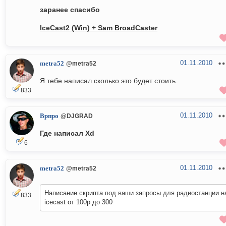
заранее спасибо
IceCast2 (Win) + Sam BroadCaster
01.11.2010
metra52
@metra52
Я тебе написал сколько это будет стоить.
833
01.11.2010
Врпро
@DJGRAD
Где написал Xd
6
01.11.2010
metra52
@metra52
Написание скрипта под ваши запросы для радиостанции н
833
icecast от 100р до 300