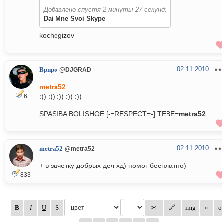
Добавлено спустя 2 минуты 27 секунд:
Dai Mne Svoi Skype
kochegizov
02.11.2010
Врпро
@DJGRAD
metra52
:)) :)) :)) :)) :))
6
SPASIBA BOLISHOE [-=RESPECT=-] TEBE=
metra52
02.11.2010
metra52
@metra52
+ в зачетку добрых дел хд) помог бесплатно)
833