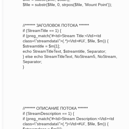
$file = substr($file, 0, strpos($file, 'Mount Point'));
//******* ЗАГОЛОВОК ПОТОКА *******
if (StreamTitle == 1) {
if (preg_match('#<td>Stream Title:<\/td><td
class=\"streamdata\">(.*)<\/td>#Ui', $file, $m)) {
$streamtitle = $m[1];
echo StreamTitleText, $streamtitle, Separator;
} else echo StreamTitleText, NoStream5, NoStream,
Separator;
}
//******* ОПИСАНИЕ ПОТОКА *******
if (StreamDescription == 1) {
if (preg_match('#<td>Stream Description:<\/td><td
class=\"streamdata\">(.*)<\/td>#Ui', $file, $m)) {