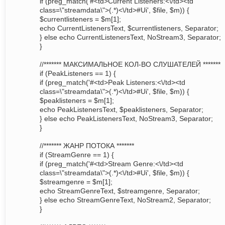
if (preg_match('#<td>Current Listeners:<\/td><td
class=\"streamdata\">(.*)<\/td>#Ui', $file, $m)) {
$currentlisteners = $m[1];
echo CurrentListenersText, $currentlisteners, Separator;
} else echo CurrentListenersText, NoStream3, Separator;
}
//******* МАКСИМАЛЬНОЕ КОЛ-ВО СЛУШАТЕЛЕЙ *******
if (PeakListeners == 1) {
if (preg_match('#<td>Peak Listeners:<\/td><td
class=\"streamdata\">(.*)<\/td>#Ui', $file, $m)) {
$peaklisteners = $m[1];
echo PeakListenersText, $peaklisteners, Separator;
} else echo PeakListenersText, NoStream3, Separator;
}
//******* ЖАНР ПОТОКА *******
if (StreamGenre == 1) {
if (preg_match('#<td>Stream Genre:<\/td><td
class=\"streamdata\">(.*)<\/td>#Ui', $file, $m)) {
$streamgenre = $m[1];
echo StreamGenreText, $streamgenre, Separator;
} else echo StreamGenreText, NoStream2, Separator;
}