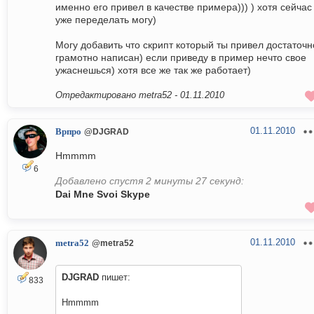
именно его привел в качестве примера))) ) хотя сейчас
уже переделать могу)
Могу добавить что скрипт который ты привел достаточн
грамотно написан) если приведу в пример нечто свое
ужаснешься) хотя все же так же работает)
Отредактировано metra52 -
01.11.2010
01.11.2010
Врпро
@DJGRAD
Hmmmm
6
Добавлено спустя 2 минуты 27 секунд:
Dai Mne Svoi Skype
01.11.2010
metra52
@metra52
DJGRAD
пишет:
833
Hmmmm