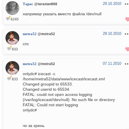
29.10.2010
Тарас
@tarasian666
например указать вместо файла /dev/null
6245
29.10.2010
metra52
@metra52
спс
833
07.11.2010
metra52
@metra52
onlydc# icecast -c
/home/metra52/data/www/icecast/icecast.xml
833
Changed groupid to 65533.
Changed userid to 65534.
FATAL: could not open access logging
(/var/log/icecast//dev/null): No such file or directory
FATAL: Could not start logging
onlydc#
чо за хрень