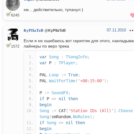
хм... действительно, тупанул )
6245
07.11.2010
KyPIIaToB
@KyPIIaToB
Если я не ошибаюсь вот скриптик для этого, накладыва
лайнеры по верх трека
1572
var
Song
:
TSongInfo
;
var
P
:
TPlayer
;
PAL
.
Loop
:=
True
;
PAL
.
WaitForTime
(
'+00:15:00'
);
P
:=
SoundFX
;
if
P
<>
nil
then
begin
Song
:=
CAT
[
'Station IDs (All)'
].
Choose
Song
(
smRandom
,
NoRules
);
if
Song
<>
nil
then
begin