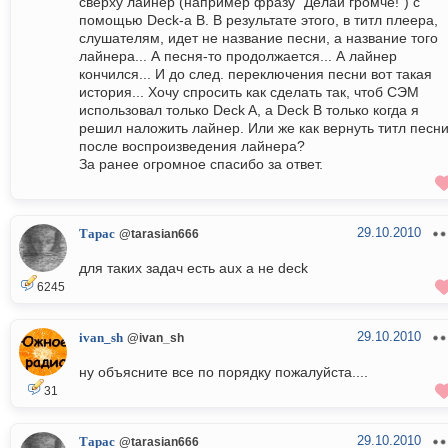
сверху лайнер (например фразу "Делай громче!") с
помощью Deck-a B. В результате этого, в титл плеера,
слушателям, идет не название песни, а название того
лайнера... А песня-то продолжается... А лайнер
кончился... И до след. переключения песни вот такая
история... Хочу спросить как сделать так, чтоб СЭМ
использовал только Deck A, а Deck B только когда я
решил наложить лайнер. Или же как вернуть титл песн
после воспроизведения лайнера?
За ранее огромное спасибо за ответ.
29.10.2010
Тарас
@tarasian666
для таких задач есть aux а не deck
6245
29.10.2010
ivan_sh
@ivan_sh
ну объясните все по порядку пожалуйста....
31
29.10.2010
Тарас
@tarasian666