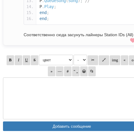
P
.
QueueSong
(
Song
);
//
P
.
Play
;
end
;
end
;
Соответственно сюда засунуть лайнеры Station IDs (All)