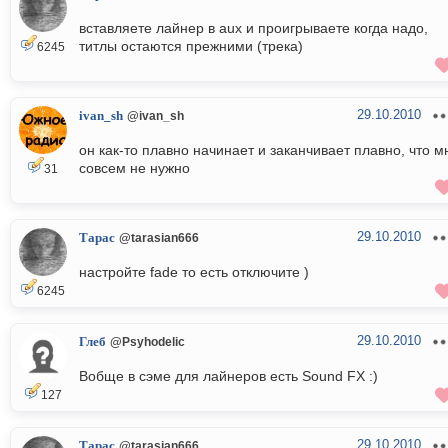
вставляете лайнер в aux и проигрываете когда надо,
титлы остаются прежними (трека)
6245
29.10.2010
ivan_sh
@ivan_sh
он как-то плавно начинает и заканчивает плавно, что м
совсем не нужно
31
29.10.2010
Тарас
@tarasian666
настройте fade то есть отключите )
6245
29.10.2010
Глеб
@Psyhodelic
Вобще в сэме для лайнеров есть Sound FX :)
127
29.10.2010
Тарас
@tarasian666