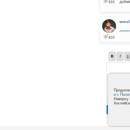
добав
833
metra5
*******
833
Продолжа
и с Поли
Наверху 
Английск