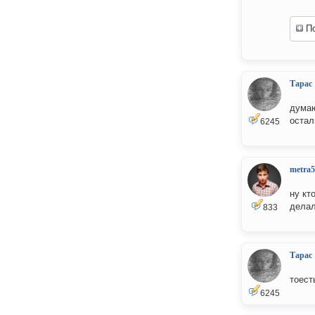
По
Тарас
думаю
остал
6245
metra5
ну кт
делал
833
Тарас
тоест
6245