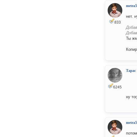
metra5
нет. 
833
Добав
Добав
Ты жм
Копир
Тарас
6245
ну то
metra5
потом