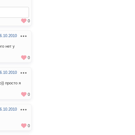
0
6.10.2010
го нет у
0
6.10.2010
о)) просто я
0
6.10.2010
0