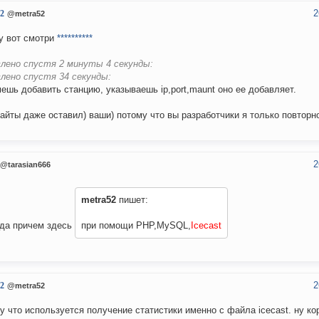
2
2
@metra52
ну вот смотри
**********
лено спустя 2 минуты 4 секунды:
лено спустя 34 секунды:
ешь добавить станцию, указываешь ip,port,maunt оно ее добавляет.
айты даже оставил) ваши) потому что вы разработчики я только повторн
2
@tarasian666
metra52
пишет:
гда причем здесь
при помощи PHP,MySQL,
Icecast
2
2
@metra52
у что используется получение статистики именно с файла icecast. ну ко