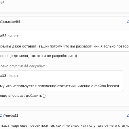
цы
2
@tarasian666
ra52
пишет:
райты даже оставил) ваши) потому что вы разработчики я только повтор
но еще до меня, так что я не разработчик ))
лено спустя 44 секунды:
ra52
пишет:
му что используется получение статистики именно с файла icecast.
 еще shoutcast добавить ))
2
2
@metra52
ткаст надо еще повозиться так как я не знаю как получать от него статис