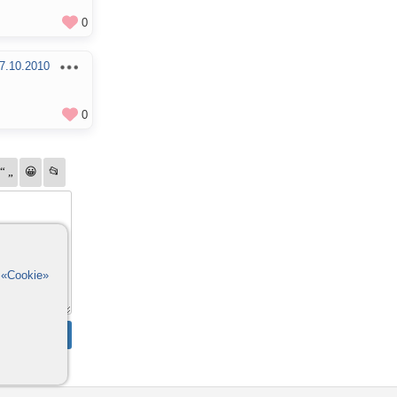
0
7.10.2010
0
в
«Cookie»