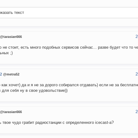
казать текст
2
@tarasian666
 не стоит, есть много подобных сервисов сейчас... разве будет что то че
ьных ;)
2
2
@metra52
о как хочет) да и я не за дорого собирался отдавать) если не за бесплатн
 для себя ну в свое удовольствие))
2
@tarasian666
ь твое чудо грабит радиостанции с определенного icecast-а?