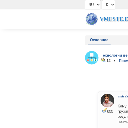
VMESTE.
Основное
Технологии ве
12 •
Посм
metra5
Кому 
грузи
833
резул
прямы