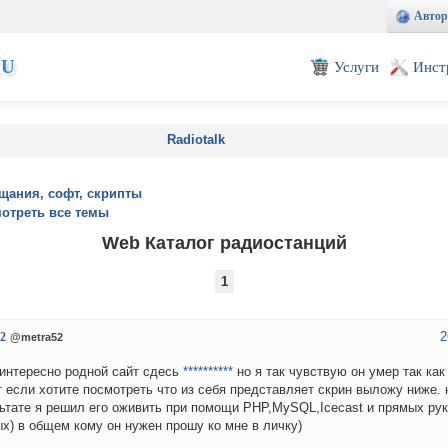
Автор
EU
Услуги
Инст
Radiotalk
щания, софт, скрипты
отреть все темы
Web Каталог радиостанций
1
2
2
@metra52
интересно родной сайт сдесь
**********
но я так чувствую он умер так как
т если хотите посмотреть что из себя представляет скрин выложу ниже. 
ьтате я решил его оживить при помощи PHP,MySQL,Icecast и прямых рук
х) в общем кому он нужен прошу ко мне в личку)