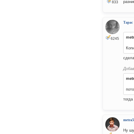
разни
833
Тарас
met
6245
Копи
сдела
Добав
met
пото
тогда
metra5
Ну шу