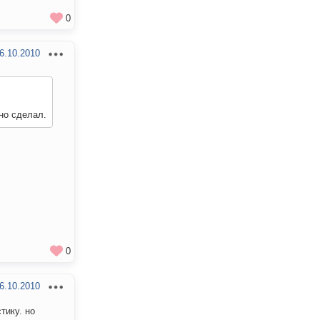
0
6.10.2010
но сделал.
0
6.10.2010
тику. но