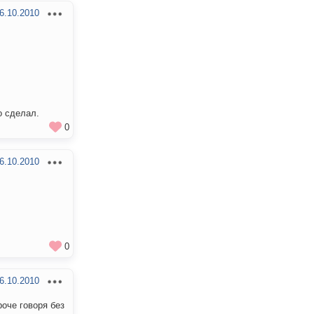
6.10.2010
о сделал.
0
6.10.2010
0
6.10.2010
роче говоря без