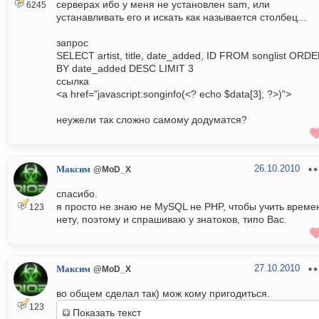
серверах ибо у меня не установлен sam, или
6245
устанавливать его и искать как называется столбец...
запрос
SELECT artist, title, date_added, ID FROM songlist ORD
BY date_added DESC LIMIT 3
ссылка
<a href="javascript:songinfo(<? echo $data[3]; ?>)">
неужели так сложно самому додуматся?
26.10.2010
Максим
@MoD_X
спасибо.
я просто не знаю не MySQL не PHP, чтобы учить време
123
нету, поэтому и спрашиваю у знатоков, типо Вас.
27.10.2010
Максим
@MoD_X
во общем сделал так) мож кому пригодиться.
123
Показать текст