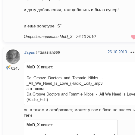
и дату добавления, тож добавить и было супер!
и ещё songtype "S"
Отредактировано MoD_X -
26.10.2010
26.10.2010
Тарас
@tarasian666
MoD_X
пишет:
6245
Da_Groove_Doctors_and_Tommie_Nibbs_ -
_All_We_Need_Is_Love_(Radio_Edit)_.mp3
а в таком
Da Groove Doctors and Tommie Nibbs - All We Need Is Lov
(Radio_Edit)
он в таком и отображает, может у вас в базе не внесен
теги
MoD_X
пишет: