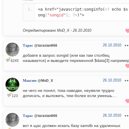
<a href="javascript:songinfo(
<?
echo $s
ong
[
"songid"
];
?>
)">
Отредактировано MoD_X -
26.10.2010
26.10.2010
Тарас
@tarasian666
добавте в запрос songid (или как там столбец
называется) и выводите переменной $data[3] наприме
6245
26.10.2010
Максим
@MoD_X
ни чего не понял, тока наводки, неужели трудно
дописать, и выложить, тем-более если умеешь....
123
26.10.2010
Тарас
@tarasian666
вот я щас должен искать базу samdb на удаленных