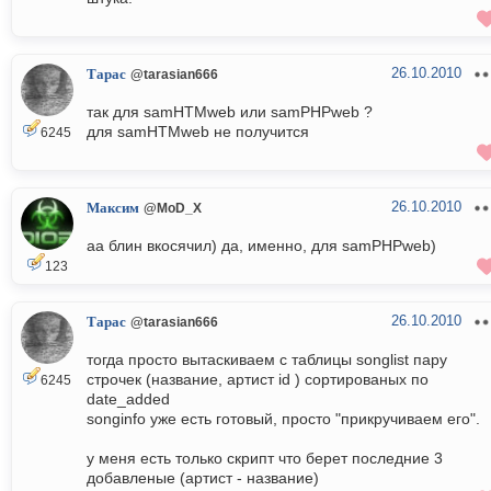
26.10.2010
Тарас
@tarasian666
так для samHTMweb или samPHPweb ?
для samHTMweb не получится
6245
26.10.2010
Максим
@MoD_X
аа блин вкосячил) да, именно, для samPHPweb)
123
26.10.2010
Тарас
@tarasian666
тогда просто вытаскиваем с таблицы songlist пару
строчек (название, артист id ) сортированых по
6245
date_added
songinfo уже есть готовый, просто "прикручиваем его".
у меня есть только скрипт что берет последние 3
добавленые (артист - название)