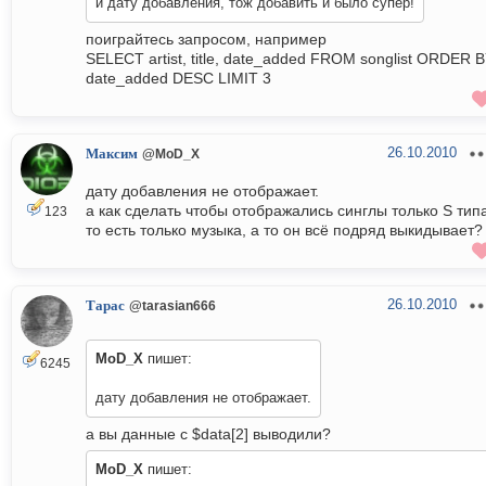
и дату добавления, тож добавить и было супер!
поиграйтесь запросом, например
SELECT artist, title, date_added FROM songlist ORDER 
date_added DESC LIMIT 3
26.10.2010
Максим
@MoD_X
дату добавления не отображает.
а как сделать чтобы отображались синглы только S тип
123
то есть только музыка, а то он всё подряд выкидывает?
26.10.2010
Тарас
@tarasian666
MoD_X
пишет:
6245
дату добавления не отображает.
а вы данные с $data[2] выводили?
MoD_X
пишет: