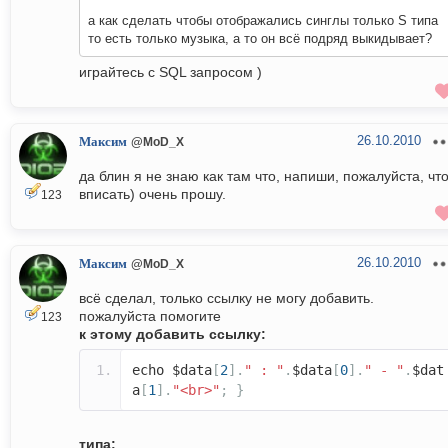
а как сделать чтобы отображались синглы только S типа
то есть только музыка, а то он всё подряд выкидывает?
играйтесь с SQL запросом )
26.10.2010
Максим
@MoD_X
да блин я не знаю как там что, напиши, пожалуйста, чт
вписать) очень прошу.
123
26.10.2010
Максим
@MoD_X
всё сделал, только ссылку не могу добавить.
пожалуйста помогите
123
к этому добавить ссылку:
echo $data
[
2
].
" : "
.
$data
[
0
].
" - "
.
$dat
a
[
1
].
"<br>"
;
}
типа: