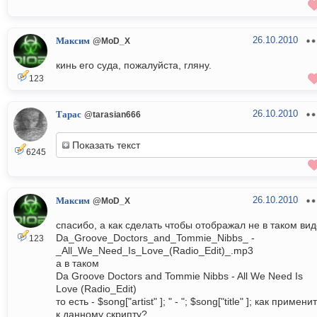
26.10.2010
Максим
@MoD_X
кинь его суда, пожалуйста, гляну.
123
26.10.2010
Тарас
@tarasian666
Показать текст
6245
26.10.2010
Максим
@MoD_X
спасибо, а как сделать чтобы отображал не в таком вид
Da_Groove_Doctors_and_Tommie_Nibbs_ -
123
_All_We_Need_Is_Love_(Radio_Edit)_.mp3
а в таком
Da Groove Doctors and Tommie Nibbs - All We Need Is
Love (Radio_Edit)
то есть - $song["artist" ]; " - "; $song["title" ]; как примени
к данному скрипту?