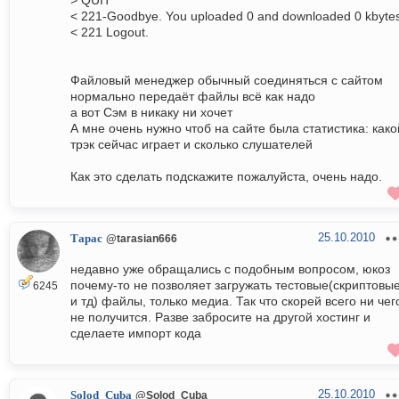
> QUIT
< 221-Goodbye. You uploaded 0 and downloaded 0 kbyte
< 221 Logout.
Файловый менеджер обычный соединяться с сайтом
нормально передаёт файлы всё как надо
а вот Сэм в никаку ни хочет
А мне очень нужно чтоб на сайте была статистика: како
трэк сейчас играет и сколько слушателей
Как это сделать подскажите пожалуйста, очень надо.
25.10.2010
Тарас
@tarasian666
недавно уже обращались с подобным вопросом, юкоз
почему-то не позволяет загружать тестовые(скриптовы
6245
и тд) файлы, только медиа. Так что скорей всего ни чег
не получится. Разве забросите на другой хостинг и
сделаете импорт кода
25.10.2010
Solod_Cuba
@Solod_Cuba