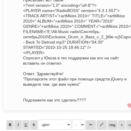
Присылает вот такое
<?xml version="1.0" encoding="utf-8"?>
<PLAYER name="RadioBOSS" version="4.3.1.557">
<TRACK ARTIST="+artMkiss 2010+" TITLE="+artMkiss
2010+" ALBUM="+artMkiss 2010+" YEAR="2010"
GENRE="+artMkiss 2010+" COMMENT="+artMkiss 2010+
FILENAME="E:\All-Music radio\Сентябрь-
октябрь2010\Exclusive_Drum_n_Bass_v_2_[tfile.ru]\Cap
- Back To Detroid.mp3" DURATION="04:30"
STARTED="2010-10-25 18:46:12" />
</PLAYER>
Спросил у Юкоза в тех поддержки как его на сайт
вставить он ответил
Ответ: Здравствуйте!
"Пропарсите этот файл при помощи средств jQuery и
выведите там, где вам нужно"
Подскажите как это сделать????