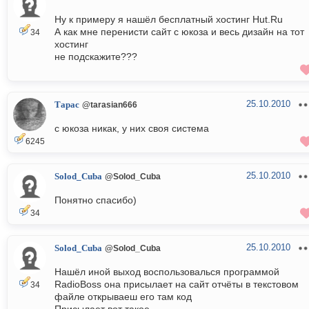
Ну к примеру я нашёл бесплатный хостинг Hut.Ru
А как мне перенисти сайт с юкоза и весь дизайн на тот
34
хостинг
не подскажите???
25.10.2010
Тарас
@tarasian666
с юкоза никак, у них своя система
6245
25.10.2010
Solod_Cuba
@Solod_Cuba
Понятно спасибо)
34
25.10.2010
Solod_Cuba
@Solod_Cuba
Нашёл иной выход воспользовалься программой
RadioBoss она присылает на сайт отчёты в текстовом
34
файле открываеш его там код