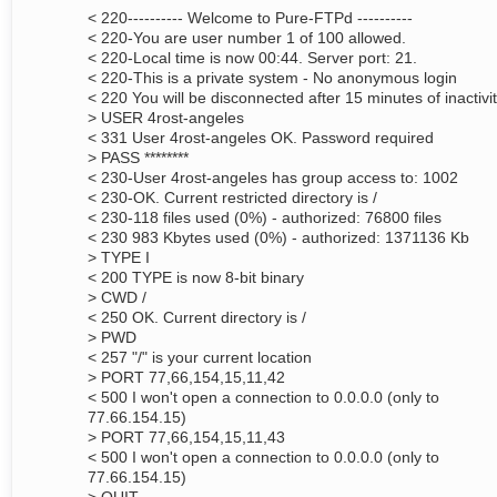
< 220---------- Welcome to Pure-FTPd ----------
< 220-You are user number 1 of 100 allowed.
< 220-Local time is now 00:44. Server port: 21.
< 220-This is a private system - No anonymous login
< 220 You will be disconnected after 15 minutes of inactivit
> USER 4rost-angeles
< 331 User 4rost-angeles OK. Password required
> PASS ********
< 230-User 4rost-angeles has group access to: 1002
< 230-OK. Current restricted directory is /
< 230-118 files used (0%) - authorized: 76800 files
< 230 983 Kbytes used (0%) - authorized: 1371136 Kb
> TYPE I
< 200 TYPE is now 8-bit binary
> CWD /
< 250 OK. Current directory is /
> PWD
< 257 "/" is your current location
> PORT 77,66,154,15,11,42
< 500 I won't open a connection to 0.0.0.0 (only to
77.66.154.15)
> PORT 77,66,154,15,11,43
< 500 I won't open a connection to 0.0.0.0 (only to
77.66.154.15)