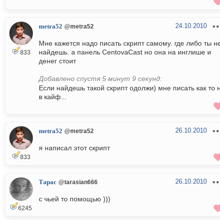
24.10.2010
metra52
@metra52
Мне кажется надо писать скрипт самому. где либо ты н
найдешь. а панель CentovaCast но она на инглише и
833
денег стоит
Добавлено спустя 5 минут 9 секунд:
Если найдешь такой скрипт одолжи) мне писать как то 
в кайф...
26.10.2010
metra52
@metra52
я написал этот скрипт
833
26.10.2010
Тарас
@tarasian666
с чьей то помощью )))
6245