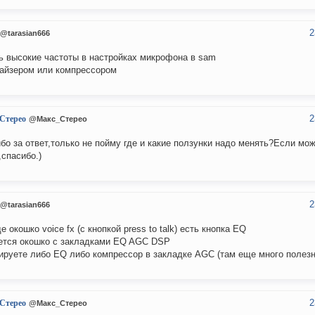
2
@tarasian666
ь высокие частоты в настройках микрофона в sam
айзером или компрессором
2
Стерео
@Макс_Стерео
бо за ответ,только не пойму где и какие ползунки надо менять?Если мо
,спасибо.)
2
@tarasian666
де окошко voice fx (с кнопкой press to talk) есть кнопка EQ
ется окошко с закладками EQ AGC DSP
ируете либо EQ либо компрессор в закладке AGC (там еще много полезн
2
Стерео
@Макс_Стерео