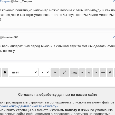
2
Стерео
@Макс_Стерео
о конечно понятно,но например можно вообще с этим кто-нибудь и как п
раться,что и как отрегулировать т.е что бы звук хотя бы более менее был
)
2
@tarasian666
б весь аппарат был перед мною и я слышал звук то мог бы сделать лучш
ь не могу.
Согласие на обработку данных на нашем сайте
я просматривать страницу, вы соглашаетесь с использованием файло
тикой конфиденциальности «Privacy»
.
или внизу страницы вы можете изменить
валюту и язык
по умолчанию.
ая версия сайта ещё находится в доработке и доступна не полностью.