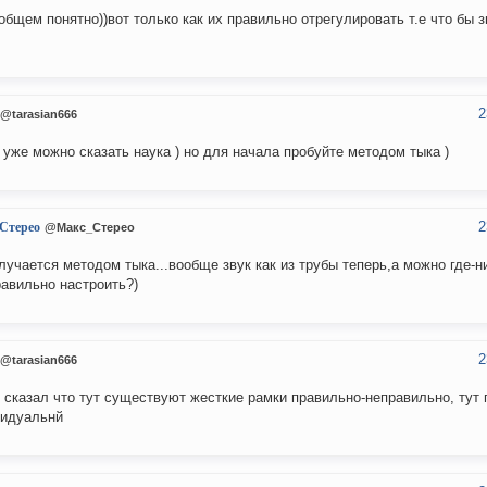
общем понятно))вот только как их правильно отрегулировать т.е что бы 
2
@tarasian666
 уже можно сказать наука ) но для начала пробуйте методом тыка )
2
Стерео
@Макс_Стерео
лучается методом тыка...вообще звук как из трубы теперь,а можно где-н
равильно настроить?)
2
@tarasian666
е сказал что тут существуют жесткие рамки правильно-неправильно, тут
видуальнй