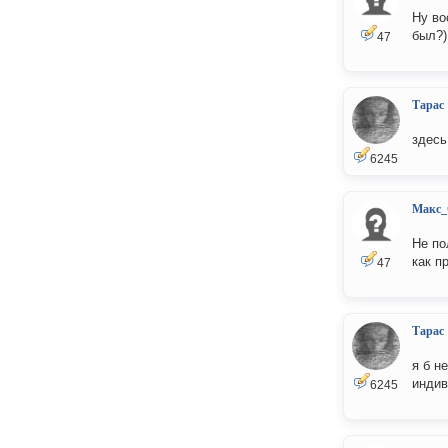
Ну во
был?)
47
Тарас
здесь
6245
Макс_
Не по
как п
47
Тарас
я б н
инди
6245