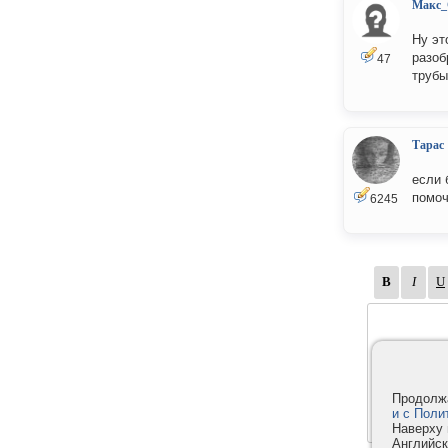
Макс_
Ну эт
разоб
47
трубы
Тарас
если 
помоч
6245
Продолжа
и с Поли
Наверху 
Английск