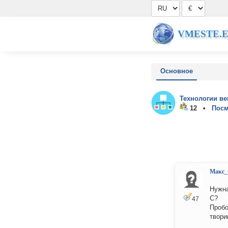
VMESTE.
Основное
Технологии ве
12 •
Посм
Макс_
Нужна
С?
47
Пробо
твори