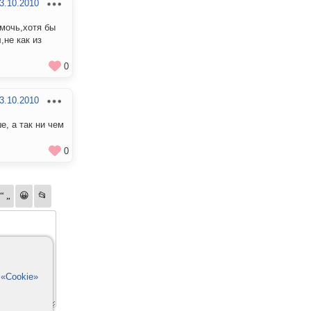
3.10.2010
омочь,хотя бы
,не как из
0
3.10.2010
е, а так ни чем
0
в
«Cookie»