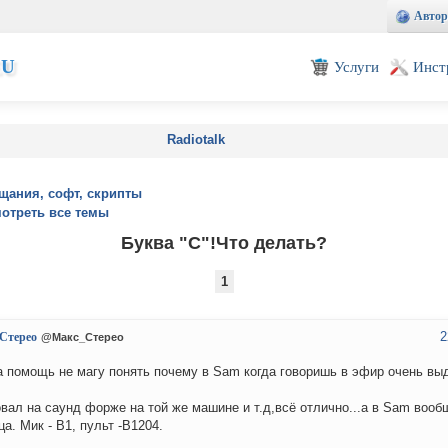
Автор
EU
Услуги
Инст
Radiotalk
щания, софт, скрипты
отреть все темы
Буква "C"!Что делать?
1
2
Стерео
@Макс_Стерео
 помощь не магу понять почему в Sam когда говоришь в эфир очень вы
вал на саунд форже на той же машине и т.д,всё отлично...а в Sam вооб
ца. Мик - B1, пульт -B1204.