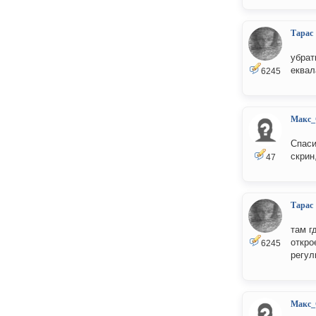
Тарас
убрат
еквал
6245
Макс_
Спаси
скрин
47
Тарас
там г
откро
6245
регул
Макс_