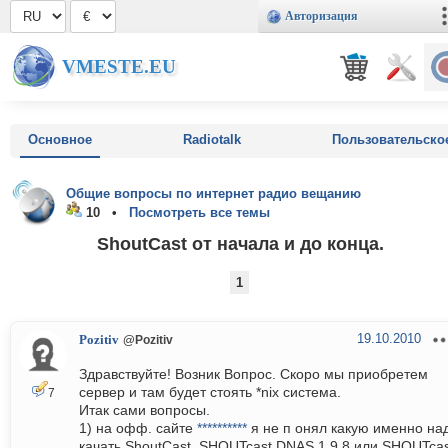
Авторизация
VMESTE.EU
Основное
Radiotalk
Пользовательско
Общие вопросы по интернет радио вещанию
10 •
Посмотреть все темы
ShoutCast от начала и до конца.
1
19.10.2010
Pozitiv
@Pozitiv
Здравствуйте! Возник Вопрос. Скоро мы приобретем
сервер и там будет стоять *nix система.
7
Итак сами вопросы.
1) на офф. сайте
**********
я не п онял какую именно на
качать ShoutCast. SHOUTcast DNAS 1.9.8 или SHOUTcas