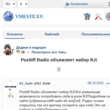
Авторизация
VMESTE.EU
Основное
Radiotalk
Пользовательско
Диджеи и ведущие
18 •
Посмотреть все темы
Pozitiff Radio объявляет набор RJ!
1
09.10.2010
RJ_Smile
@RJ_Smile
Pozitiff Radio объявляет набор RJ!Это уникальная
возможность попробовать себя в роли RJ!Подробнее н
4
сайте [url]www.pozitiff-radio.do.am[/url] .Радио только
открылось так что критику оставлять при себе.Это не
работа,а хобби!Зарплаты нет.