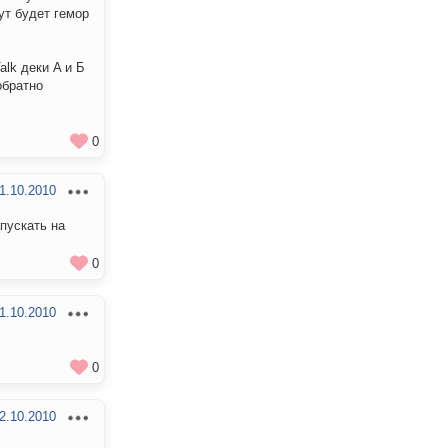
ут будет гемор
alk деки A и Б
обратно
0
1.10.2010
пускать на
0
1.10.2010
0
2.10.2010