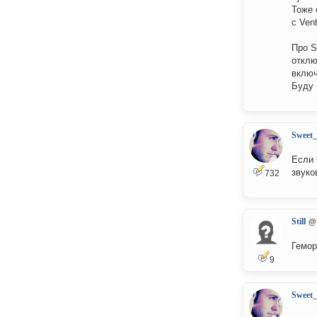
Тоже 
с Ven
Про S
отклю
включ
Буду 
Sweet
Если 
звуко
732
Still
@S
Гемор
9
Sweet