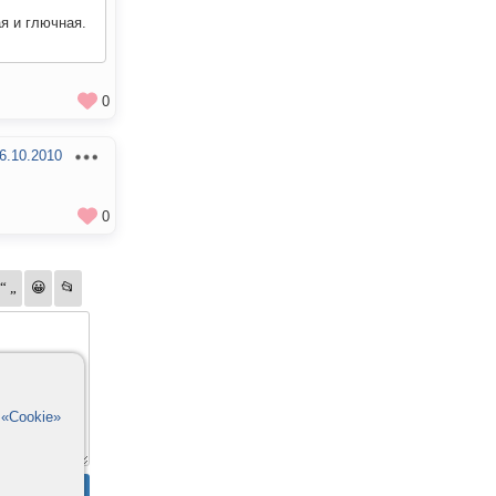
я и глючная.
0
6.10.2010
0
в
«Cookie»