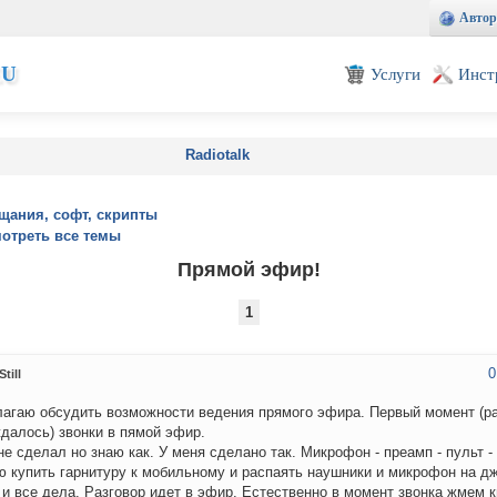
Автор
EU
Услуги
Инст
Radiotalk
щания, софт, скрипты
отреть все темы
Прямой эфир!
1
0
till
агаю обсудить возможности ведения прямого эфира. Первый момент (р
далось) звонки в пямой эфир.
не сделал но знаю как. У меня сделано так. Микрофон - преамп - пульт -
 купить гарнитуру к мобильному и распаять наушники и микрофон на дж
 и все дела. Разговор идет в эфир. Естественно в момент звонка жмем к