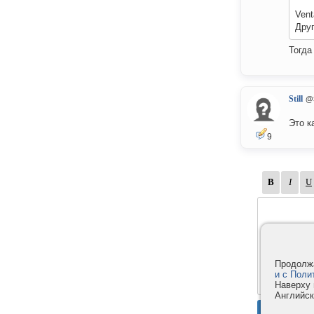
Vent
Друг
Тогда
Still
@S
Это к
9
Продолжа
и с Поли
Наверху 
Английск