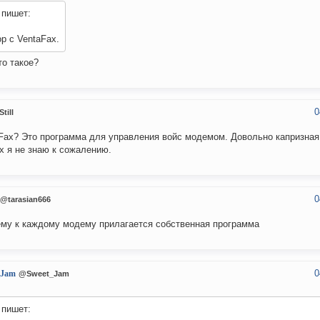
пишет:
р с VentaFax.
то такое?
0
till
Fax? Это программа для управления войс модемом. Довольно капризная
х я не знаю к сожалению.
0
@tarasian666
му к каждому модему прилагается собственная программа
0
_Jam
@Sweet_Jam
пишет: