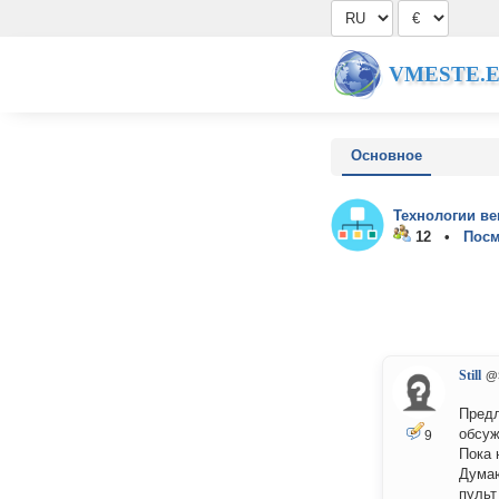
VMESTE.
Основное
Технологии ве
12 •
Посм
Still
@S
Предл
обсуж
9
Пока 
Думаю
пульт