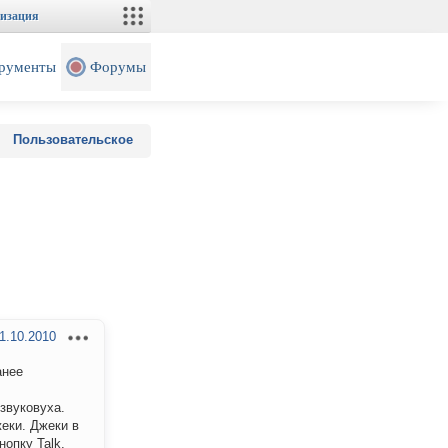
изация
рументы
Форумы
Пользовательское
1.10.2010
анее
 звуковуха.
еки. Джеки в
нопку Talk.