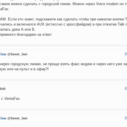
самое можно сделать с городской линии. Можно через Voice modem но т
taFax.
AM. Если кто знает, подскажите как сделать чтобы при нажатии кнопки T
чались и включался AUX (естессно с кроссфейдом) а при отжатии Talk 
алась дека А или Б.
премного благодарен за ответ.
0
_Jam
@Sweet_Jam
через городскую линию, не проще взять факс модем и через него уже за
вую или на пульт и в эфир?!
0
till
 с VentaFax.
0
_Jam
@Sweet_Jam