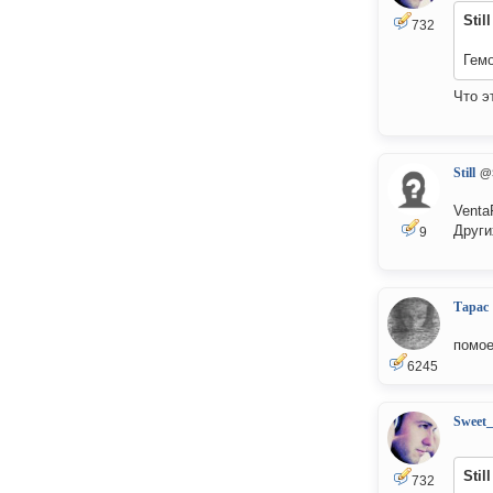
Still
732
Гемо
Что э
Still
@S
Venta
Други
9
Тарас
помое
6245
Sweet
Still
732